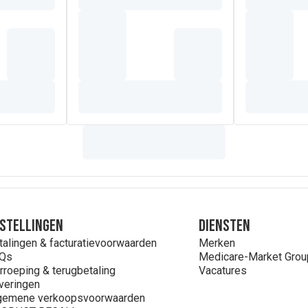
stellingen
Diensten
talingen & facturatievoorwaarden
Merken
Qs
Medicare-Market Grou
rroeping & terugbetaling
Vacatures
veringen
gemene verkoopsvoorwaarden