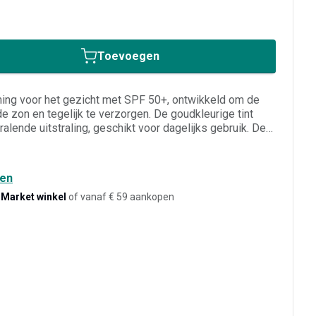
Toevoegen
ng voor het gezicht met SPF 50+, ontwikkeld om de
 zon en tegelijk te verzorgen. De goudkleurige tint
tralende uitstraling, geschikt voor dagelijks gebruik. De
isch formaat van 40 ml past makkelijk in de
l wanneer u een hoge zonnebescherming wilt combineren
rlijk mooi ogende huid.
den
-Market winkel
of vanaf € 59 aankopen