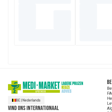
Be
Be
FA
He
BE
|
Nederlands
Le
Vind ons internationaal
Al