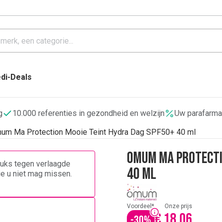
di-Deals
g
10.000 referenties in gezondheid en welzijn
Uw parafarma
um Ma Protection Mooie Teint Hydra Dag SPF50+ 40 ml
Omum Ma Protecti
stuks tegen verlaagde
40 ml
die u niet mag missen.
Voordeel*
Onze prijs
€ 18,06
-
30
%