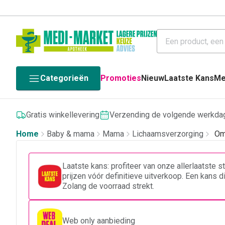
Categorieën
Promoties
Nieuw
Laatste Kans
Me
Gratis winkellevering
Verzending de volgende werkda
Home
Baby & mama
Mama
Lichaamsverzorging
Om
Laatste kans: profiteer van onze allerlaatste 
prijzen vóór definitieve uitverkoop. Een kans 
Zolang de voorraad strekt.
Web only aanbieding