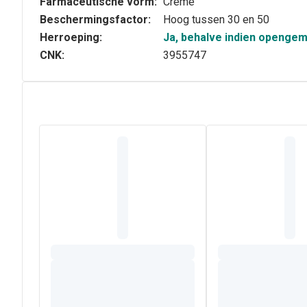
Farmaceutische vorm:
Crème
Beschermingsfactor:
Hoog tussen 30 en 50
Herroeping:
Ja, behalve indien openge
CNK:
3955747