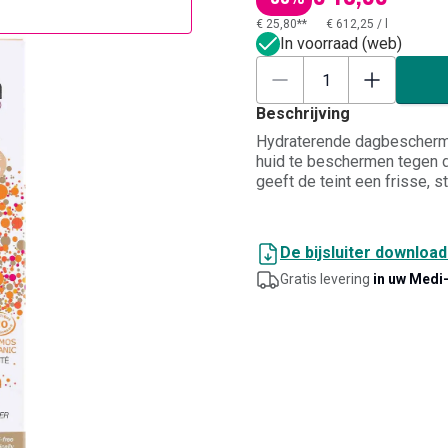
€ 25,80**
€ 612,25
/
l
In voorraad (web)
Beschrijving
Hydraterende dagbeschermi
huid te beschermen tegen de
geeft de teint een frisse, s
lichte formule in een prakt
verzorgingsroutine, voora
met hydratatie en een natuu
De bijsluiter downloa
Gratis levering
in uw Medi