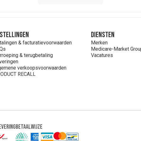
stellingen
Diensten
talingen & facturatievoorwaarden
Merken
Qs
Medicare-Market Grou
rroeping & terugbetaling
Vacatures
veringen
gemene verkoopsvoorwaarden
ODUCT RECALL
evering
Betaalwijze