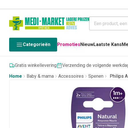
Categorieën
Promoties
Nieuw
Laatste Kans
Me
Gratis winkellevering
Verzending de volgende werkda
Home
Baby & mama
Accessoires
Spenen
Philips 