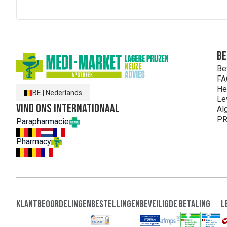
Be
Be
FA
He
BE
|
Nederlands
Le
Vind ons internationaal
Al
PR
Parapharmacie
Pharmacy
Klantbeoordelingen
Bestellingen
Beveiligde Betaling
L