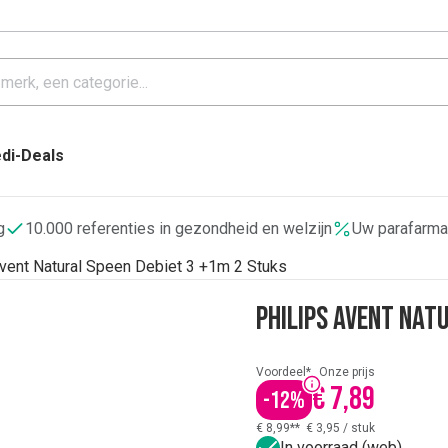
di-Deals
g
10.000 referenties in gezondheid en welzijn
Uw parafarma
Avent Natural Speen Debiet 3 +1m 2 Stuks
Philips Avent Nat
Voordeel*
Onze prijs
€ 7,89
-
12
%
€ 8,99**
€ 3,95
/
stuk
In voorraad (web)