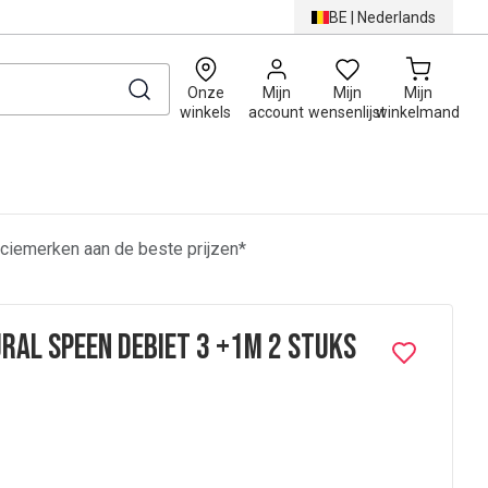
BE
|
Nederlands
0
Onze
Mijn
Mijn
Mijn
winkels
account
wensenlijst
winkelmand
ciemerken aan de beste prijzen*
ural Speen Debiet 3 +1m 2 Stuks