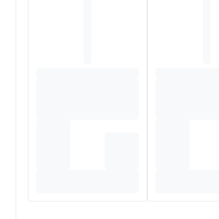
Natuurlijke Zuigreflex-spenen en -flessen zijn BPA-vrij*