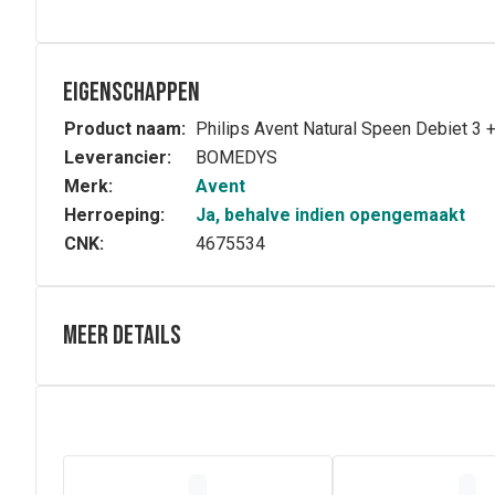
Eigenschappen
Product naam:
Philips Avent Natural Speen Debiet 3 
Leverancier:
BOMEDYS
Merk:
Avent
Herroeping:
Ja, behalve indien opengemaakt
CNK:
4675534
Meer details
Volledige beschrijving
Een speen die werkt als een borst
De speen laat enkel melk door als de baby actief aan he
Op een natuurlijke manier aanleggen vanwege de borst
Ontworpen om krampjes en ongemak te verminderen
Het ontwerp van de speen voorkomt lekken en verspilli