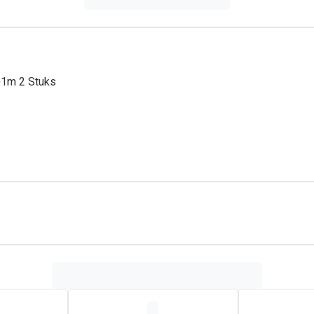
+1m 2 Stuks
t drinken is
vormige speen
ng van melk