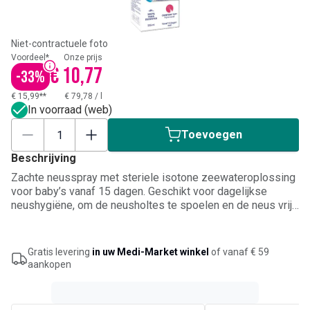
Niet-contractuele foto
Voordeel*
Onze prijs
€ 10,77
-
33
%
€ 15,99**
€ 79,78
/
l
In voorraad (web)
Toevoegen
Beschrijving
Zachte neusspray met steriele isotone zeewateroplossing
voor baby’s vanaf 15 dagen. Geschikt voor dagelijkse
neushygiëne, om de neusholtes te spoelen en de neus vrij
te maken bij verkoudheid. De fijne microdiffusie en het
opzetstuk met veiligheidsrandje zorgen voor een zachte
toepassing. Verbetert de neusademhaling en helpt het
Gratis levering
in uw Medi-Market winkel
of vanaf € 59
risico op NKO-complicaties zoals otitis of bronchiolitis te
aankopen
beperken.