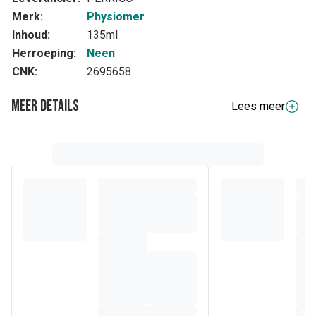
Merk:
Physiomer
Inhoud:
135ml
Herroeping:
Neen
CNK:
2695658
Meer details
Lees meer
Volledige beschrijving
PHYSIOMER® Baby Isotonische Neusspray kan gebruikt
worden vanaf 15 dagen na de geboorte; voor de
dagelijkse
reiniging, om de neus te spoelen en deze vrij te maken
bij verkoudheid
.
Doeltreffendheid bewezen:
Helpt om uw baby te beschermen tegen verkoudheid en
rinofaryngitis
Verbetert de ademhaling door de neus
Helpt om te voorkomen dat er zich NKO-complicaties
voordoen (oorontsteking of otitis, bronchiolitis)
PHYSIOMER® Baby Isotonische Neusspray is een
neusspoeling die
aanbevolen wordt door pediaters[1].
De PHYSIOMER® Baby Isotonische Neusspray is veilig in