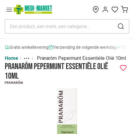
0
Gratis winkellevering
Verzending de volgende werkdag
10.000
Home
Pranarôm Pepermunt Essentiële Olië 10ml
Toggle menu
More
Pranarôm Pepermunt Essentiële Olië
10ml