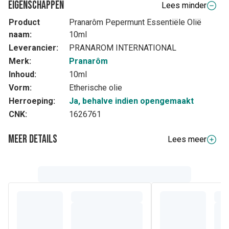
Eigenschappen
Lees minder
Product
Pranarôm Pepermunt Essentiële Olië
naam:
10ml
Leverancier:
PRANAROM INTERNATIONAL
Merk:
Pranarôm
Inhoud:
10ml
Vorm:
Etherische olie
Herroeping:
Ja, behalve indien opengemaakt
CNK:
1626761
Meer details
Lees meer
Volledige beschrijving
Mentha x piperita is een hybride ontstaan uit de Mentha
aquatica en de Mentha spicata, deze plant is 80 cm hoog
en winterhard. Zijn stengels zijn vierhoekig, zijn ovale,
scherpe en gekartelde bladeren staan tegenover elkaar.
Deze plant houdt van frisse gronden en van klei- en
kalkachtige gronden. De distillatie gebeurt in juni, net voor
het bloeien.