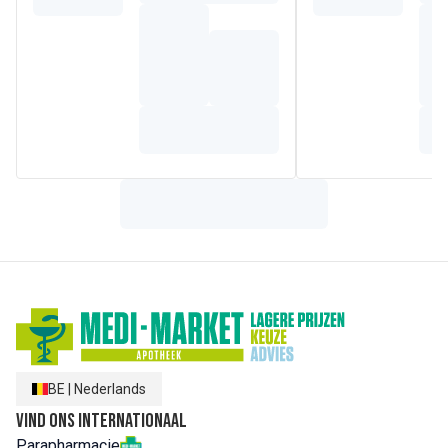
Samenstelling
Aromatische moleculen: Menthol, menthoneGedistilleerd
deel: bovengrondse delen
BE
|
Nederlands
Vind ons internationaal
Parapharmacie