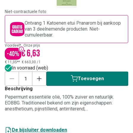
Niet-contractuele foto
Ontvang 1 Katoenen etui Pranarom bij aankoop
van 3 deelnemende producten. Niet-
cumuleerbaar.
Voordeel*
Onze prijs
€ 6,63
-
40
%
€ 11,05**
€ 663,00
/
l
In voorraad (web)
Toevoegen
Beschrijving
Pepermunt essentiële olië, 100% zuiver en natuurlijk.
EOBBG. Traditioneel bekend om zijn eigenschappen:
anestheticum, pijnstillend, antirriterend;
ontstekingsremmend voor urinewegen en darmen;
antibacterieel; antiviraal; cholagoog en choleretisch;
tonicum en algemeen stimulerend; beschermt de maag,
De bijsluiter downloaden
carminativum, tegen misselijkheid.