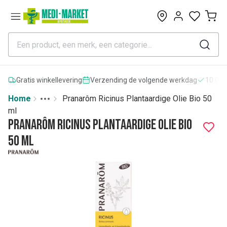
0
Gratis winkellevering
Verzending de volgende werkdag
10.000
Home
Pranarôm Ricinus Plantaardige Olie Bio 50
Toggle menu
More
ml
Pranarôm Ricinus Plantaardige Olie Bio
50 ml