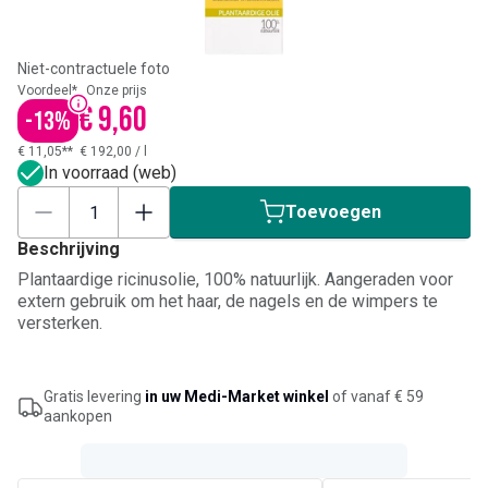
Niet-contractuele foto
Voordeel*
Onze prijs
€ 9,60
-
13
%
€ 11,05**
€ 192,00
/
l
In voorraad (web)
Toevoegen
Beschrijving
Plantaardige ricinusolie, 100% natuurlijk. Aangeraden voor
extern gebruik om het haar, de nagels en de wimpers te
versterken.
Gratis levering
in uw Medi-Market winkel
of vanaf € 59
aankopen