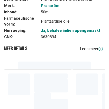
Merk:
Pranarôm
Inhoud:
50ml
Farmaceutische
Plantaardige olie
vorm:
Herroeping:
Ja, behalve indien opengemaakt
CNK:
3630894
Meer details
Lees meer
Volledige beschrijving
Nagel- en haarverzorging: Ricinusolie heeft een dikke
textuur, beschermt en voedt droog en beschadigd haar. Het
versterkt ook broze en kwetsbare nagels.
Samenstelling
Samenstelling: Ricinus communis zaadolie, tocoferol.
Een heel grote meerderheid mono-onverzadigde vetzuren
uit de omega 9-reeks die een optimale bescherming van de
huid, het haar en de nagels verzekert. 5% van de poly-
onverzadigde vetzuren komt uit de omega 6-reeks. Ze
helpen de weerstand en het herstel van het huidweefsel,