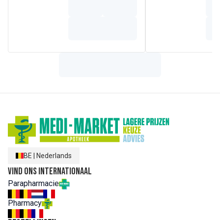
de nagels en het haar te boosten. De overige 5% zijn
verzadigde vetzuren.*Bestanddeel afkomstig uit de
Biologische Landbouw
BE
|
Nederlands
Vind ons internationaal
Parapharmacie
Pharmacy