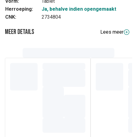
Vorm:
Tablet
Herroeping:
Ja, behalve indien opengemaakt
CNK:
2734804
Meer details
Lees meer
Volledige beschrijving
IJzer helpt moeheid verminderen, ondersteunt de vorming
van rode bloedcellen en draagt bij tot een normaal
zuurstoftransport in het lichaam.
Samenstelling
14 mg elementair ijzer
Vulstof: microkristallijne cellulose; antiklontermiddelen:
siliciumdioxide, magnesiumstearaat.