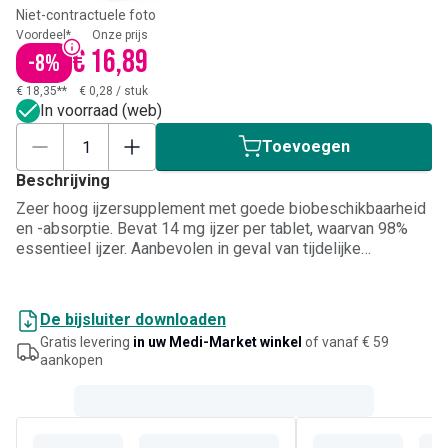
Niet-contractuele foto
Voordeel*
Onze prijs
€ 16,89
-
8
%
€ 18,35**
€ 0,28
/
stuk
In voorraad (web)
Toevoegen
Beschrijving
Zeer hoog ijzersupplement met goede biobeschikbaarheid
en -absorptie. Bevat 14 mg ijzer per tablet, waarvan 98%
essentieel ijzer. Aanbevolen in geval van tijdelijke
overbelasting en als aanvulling voor sporters (trainingen en
langdurige inspanningen).
De bijsluiter downloaden
Gratis levering
in uw Medi-Market winkel
of vanaf € 59
aankopen