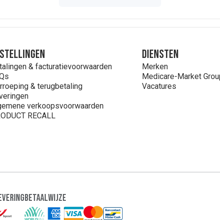
stellingen
Diensten
talingen & facturatievoorwaarden
Merken
Qs
Medicare-Market Grou
rroeping & terugbetaling
Vacatures
veringen
gemene verkoopsvoorwaarden
ODUCT RECALL
evering
Betaalwijze