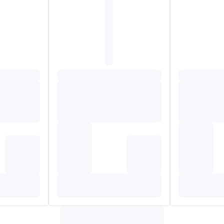
t 1 mg magnesium, 27% RI*), 36 mg valeriaanwortelextract (Vale
tarische capsule: hydroxypropylmethylcellulose, 2 mg passieblo
gom, 4 mg actieve vitamine B6 (286% RI*, pyridoxal-5'-fosfaat). *