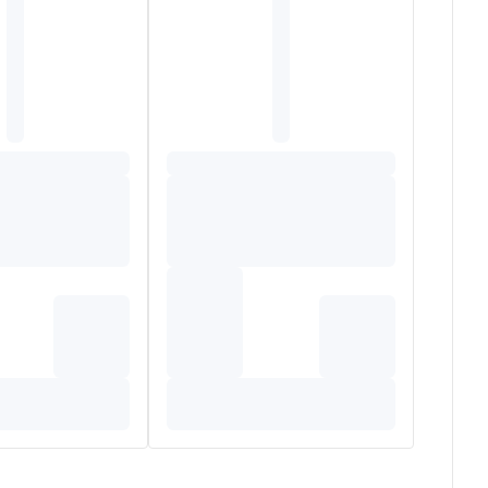
riana officinalis, gestandaardiseerd op ,8%
em kruidenextract (Passiflora incarnata,
RI: Referentie-inname