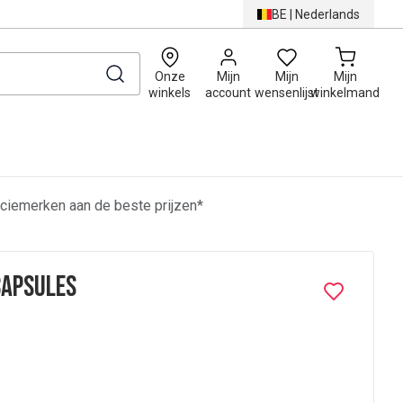
BE
|
Nederlands
0
Onze
Mijn
Mijn
Mijn
winkels
account
wensenlijst
winkelmand
ciemerken aan de beste prijzen*
Capsules