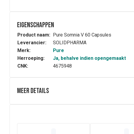
Eigenschappen
Product naam:
Pure Somnia V 60 Capsules
Leverancier:
SOLIDPHARMA
Merk:
Pure
Herroeping:
Ja, behalve indien opengemaakt
CNK:
4675948
Meer details
Volledige beschrijving
Ter ondersteuning van een gezonde nachtrust. Rustgeve
Samenstelling
Valeriana officinalis -
valeriaanwortelextract gestandaar
Passiflora incarnata - passiebloemkruidenextract gesta
GABA - gamma-ambinboterzuur - 15 mg