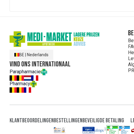
Be
Be
FA
He
BE
|
Nederlands
Le
Vind ons internationaal
Al
PR
Parapharmacie
Pharmacy
Klantbeoordelingen
Bestellingen
Beveiligde Betaling
L