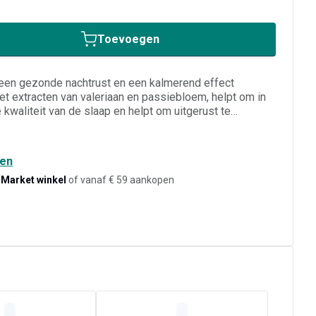
Toevoegen
en gezonde nachtrust en een kalmerend effect
et extracten van valeriaan en passiebloem, helpt om in
e kwaliteit van de slaap en helpt om uitgerust te
t en vitamine B6 ondersteunen de goede werking van
ren vermoeidheid en dragen bij aan normale
ten-, lactose- en sojavrij, geschikt voor vegetariërs en
den
-Market winkel
of vanaf € 59 aankopen