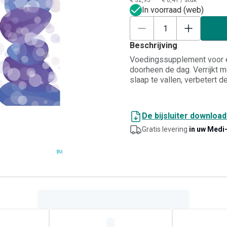
€ 32,95**
€ 0,41
/
stuk
In voorraad (web)
Beschrijving
Voedingssupplement voor e
doorheen de dag. Verrijkt m
slaap te vallen, verbetert d
ontwaken. Magnesiumtauraa
het zenuwstelsel, verminde
psychologische functies. Glu
De bijsluiter downloa
veganisten.
Gratis levering
in uw Medi