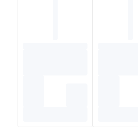
Magnesium - magnesiumtauraat - 5 mg - 13%
Vitamine B6 - pyridoxal-5'-fosfaat - 2 mg - 143%
Per 2 vegetarische capsules: 5 mg magnesiumtauraat (me
valereenzuur), 3 mg gamma-aminoboterzuur (GABA), vege
gestandaardiseerd op 4% vitexine), stabilisator: acacia