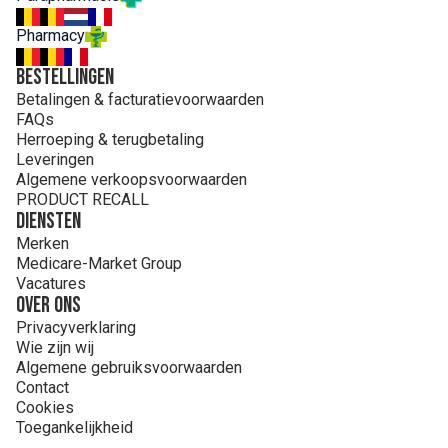
Cajeput, Roomse kamille, Kruidnagel, Eucalyptus globulus,
Wintergreen, Jeneverbes, Lavandin grosso, Marjolein,
Pharmacy
Pepermunt, Niaouli, Nootmuskaat, Den, Rozemarijn,
Terpentijn.
Bestellingen
Betalingen & facturatievoorwaarden
FAQs
Herroeping & terugbetaling
Leveringen
Algemene verkoopsvoorwaarden
PRODUCT RECALL
Diensten
Merken
Medicare-Market Group
Vacatures
Over ons
Privacyverklaring
Wie zijn wij
Algemene gebruiksvoorwaarden
Contact
Cookies
Toegankelijkheid