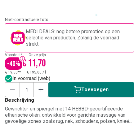
Niet-contractuele foto
MEDI DEALS: nog betere promoties op een
selectie van producten. Zolang de voorraad
strekt.
Voordeel*
Onze prijs
€ 11,70
-
40
%
€ 19,50**
€ 195,00
/
l
In voorraad (web)
Toevoegen
Beschrijving
Gewrichts- en spiergel met 14 HEBBD-gecertificeerde
etherische oliën, ontwikkeld voor gerichte massage van
gevoelige zones zoals rug, nek, schouders, polsen, knieën
en enkels. De gel helpt gewrichts- en spierpijn snel te
verlichten, ontspant spierkrampen en vermindert stijfheid,