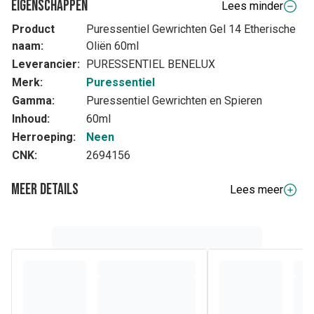
Eigenschappen
Lees minder
Product
Puressentiel Gewrichten Gel 14 Etherische
naam:
Oliën 60ml
Leverancier:
PURESSENTIEL BENELUX
Merk:
Puressentiel
Gamma:
Puressentiel Gewrichten en Spieren
Inhoud:
60ml
Herroeping:
Neen
CNK:
2694156
Meer details
Lees meer
Volledige beschrijving
De 14 essentiële oliën van de gel Puressentiel Gewrichten
hebben ontstekingsremmende en pijnstillende
eigenschappen en eigenschappen tegen stijfheid en tegen
zwelling die een ontspannende en kalmerende werking
hebben.
Ze helpen gewrichts- en spierspanningen vrij te maken, het
pijnlijk en stijf gevoel te verlichten en ze zorgen ervoor dat