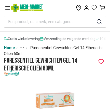
0
Gratis winkellevering
Verzending de volgende werkdag
10.000
Home
Puressentiel Gewrichten Gel 14 Etherische
Toggle menu
More
Oliën 60ml
Puressentiel Gewrichten Gel 14
Etherische Oliën 60ml