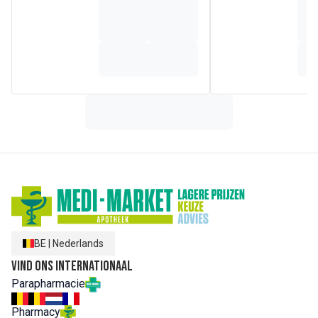
(WINTERGREEN) LEAF OIL, ROSMARINUS OFFICINALIS
(ROSEMARY) LEAF OIL, LIMONENE, MENTHA PIPERITA
OIL, LAVANDULA HYBRIDA GROSSO HERB OIL,
MELALEUCA VIRIDIFLORA LEAF OIL, EUCALYPTUS
GLOBULUS LEAF OIL, MYRISTICA FRAGRANS (NUTMEG)
KERNEL OIL, ORIGANUM MAJORANA FLOWER OIL,
JUNIPERUS COMMUNIS WOOD OIL, EUGENIA
CARYOPHYLLUS (CLOVE) BUD OIL, ARNICA MONTANA
FLOWER EXTRACT, ANTHEMIS NOBILIS FLOWER OIL,
LINALOOL, EUGENOL, GERANIOL, ISOEUGENOL,
COUMARIN, CITRAL, BENZYL ALCOHOL. Essentiële Oliën:
Cajeput, Roomse kamille, Kruidnagel, Eucalyptus, Bergthee,
Jeneverbes, Lavandin, Marjolein, Pepermunt, Niaouli,
Muskaatnoot, Pijnboom, Rozemarijn, Terpentijn
BE
|
Nederlands
Vind ons internationaal
Parapharmacie
Pharmacy