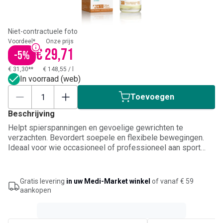
Niet-contractuele foto
Voordeel*
Onze prijs
€ 29,71
-
5
%
€ 31,30**
€ 148,55
/
l
In voorraad (web)
Toevoegen
Beschrijving
Helpt spierspanningen en gevoelige gewrichten te
verzachten. Bevordert soepele en flexibele bewegingen.
Ideaal voor wie occasioneel of professioneel aan sport
doet. 100% natuurlijke oorsprong.
Gratis levering
in uw Medi-Market winkel
of vanaf € 59
aankopen