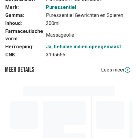
Merk:
Puressentiel
Gamma:
Puressentiel Gewrichten en Spieren
Inhoud:
200ml
Farmaceutische
Massageolie
vorm:
Herroeping:
Ja, behalve indien opengemaakt
CNK:
3195666
Meer details
Lees meer
Samenstelling
EOBBG essentiële oliën(Essentiële Olie Botanisch en
BiochemischGedefinieerd) - 1% puur en natuurlijk, met
natuurlijke arnicatinctuur - Tolerantie getest - Zonder
synthetische geuren - Zonder minerale oliën - Niet vet -
Niet plakkerig - Laat geen vlekken achter op kleding.
Ingrediënten: ALCOHOL, ISOPROPYL MYRISTATE,
TURPENTINE, AQUA (WATER), MELALEUCA
LEUCADENDRON CAJUPUTI LEAF OIL, PINUS
SYLVESTRIS LEAF OIL, GAULTHERIA PROCUMBENS