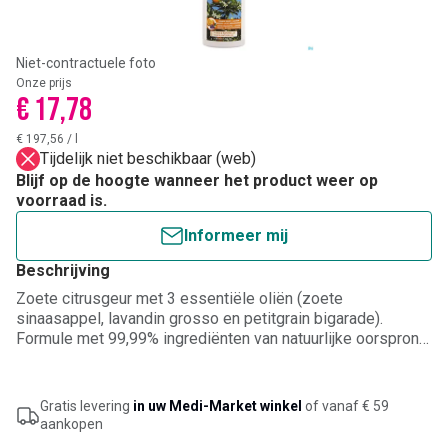
Niet-contractuele foto
Onze prijs
€ 17,78
€ 197,56
/
l
Tijdelijk niet beschikbaar (web)
Blijf op de hoogte wanneer het product weer op
voorraad is.
Informeer mij
Beschrijving
Zoete citrusgeur met 3 essentiële oliën (zoete
sinaasappel, lavandin grosso en petitgrain bigarade).
Formule met 99,99% ingrediënten van natuurlijke oorsprong.
Zonder kleurstof. Zonder synthetisch parfum. Zonder
drijfgas.
Gratis levering
in uw Medi-Market winkel
of vanaf € 59
aankopen