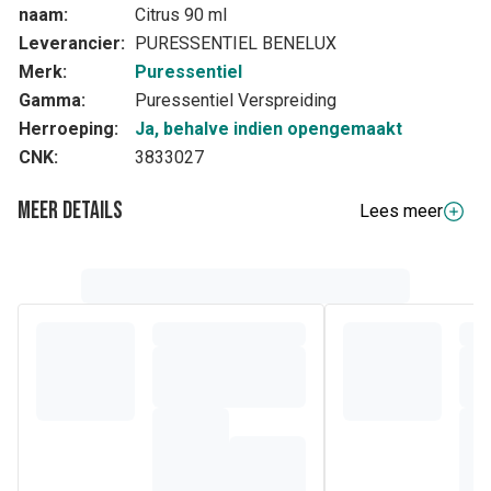
naam:
Citrus 90 ml
Leverancier:
PURESSENTIEL BENELUX
Merk:
Puressentiel
Gamma:
Puressentiel Verspreiding
Herroeping:
Ja, behalve indien opengemaakt
CNK:
3833027
Meer details
Lees meer
Volledige beschrijving
KAMERPARFUM MET ESSENTIËLE OLIËN CITRUSFRISSE
ZACHTHEID
3 essentiële oliën (zoete sinaasappel, lavandin grosso,
bittere sinaasappel) met heerlijk fruitige, zachte en
verkwikkende geurnoten, ideaal om vervuilde lucht aan te
pakken en slechte geurtjes te verdrijven, op een heel
natuurlijke manier. De omhullende en herbronnende
aromatische parfums doen denken aan de warmte en de
zachtheid van de Siciliaanse zon en aan de geurige tuinen
van het eiland.
Essentiële Oliën Botanisch en Biochemisch Gedefinieerd: