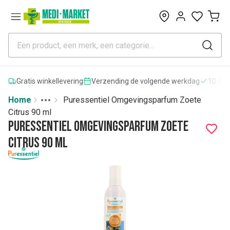
0
Gratis winkellevering
Verzending de volgende werkdag
10.000
Home
Puressentiel Omgevingsparfum Zoete
Toggle menu
More
Citrus 90 ml
Puressentiel Omgevingsparfum Zoete
Citrus 90 ml