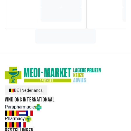
EOBBG
Zonder kleurstof - Zonder synthetisch parfum -
Zonder drijfgas
Samenstelling
Bevat: D-LIMONENE, PETITGRAIN PARAGUAY OIL,
LINALOOL, LINALYL ACETATE, EUCALYPTOL.
*Natuurlijk aanwezig in de essentiële oliën. Bevat
plantaardige alcohol, niet gedenatureerd door ftalaten.
99.9% van ingrediënten is van natuurlijke oorsprong.
Kamerparfum van natuurlijke oorsprong,
gecontroleerd door Ecocert Greenlife – F326.
BE
|
Nederlands
Vind ons internationaal
Parapharmacie
Pharmacy
Bestellingen