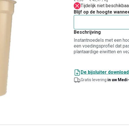
€ 3,00**
€ 45,97
/
kg
Tijdelijk niet beschikba
Blijf op de hoogte wanne
Beschrijving
Instantnoedels met een hoo
een voedingsprofiel dat pas
plantaardige eiwitten en ve
dragen bij tot het behoud 
sterk te houden binnen een 
met toevoeging van kokend 
De bijsluiter downloa
bereiden die rijk is aan ei
Gratis levering
in uw Medi
evenwichtig aromatisch prof
Aziatische keuken. De textu
voor een aangename beet. 
voor lunch, avondeten of na