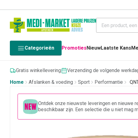
Categorieën
Promoties
Nieuw
Laatste Kans
Me
Gratis winkellevering
Verzending de volgende werkda
Home
Afslanken & voeding
Sport
Performantie
QNT
Ontdek onze nieuwste leveringen en nieuwe re
beschikbaar zijn. Een selectie die u niet mag 