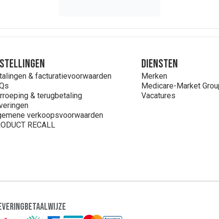
stellingen
Diensten
talingen & facturatievoorwaarden
Merken
Qs
Medicare-Market Grou
rroeping & terugbetaling
Vacatures
veringen
gemene verkoopsvoorwaarden
ODUCT RECALL
evering
Betaalwijze