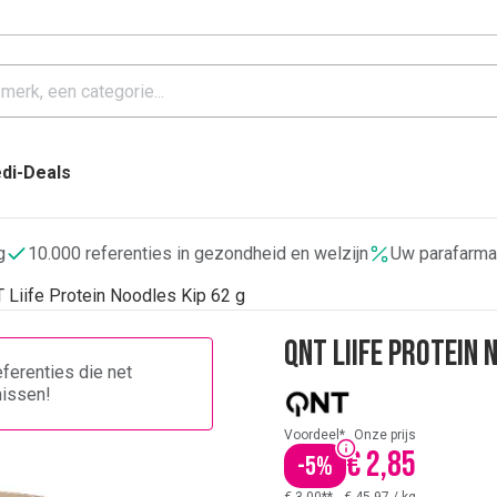
di-Deals
g
10.000 referenties in gezondheid en welzijn
Uw parafarma
 Liife Protein Noodles Kip 62 g
QNT Liife Protein 
ferenties die net
missen!
Voordeel*
Onze prijs
€ 2,85
-
5
%