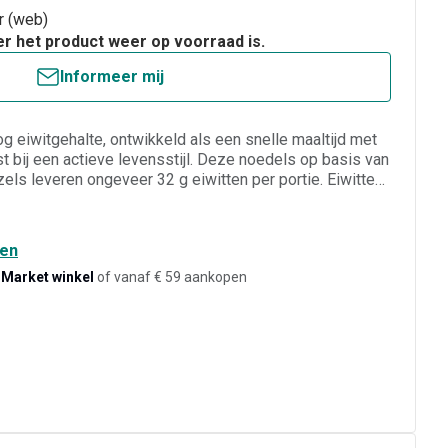
ar (web)
er het product weer op voorraad is.
Informeer mij
g eiwitgehalte, ontwikkeld als een snelle maaltijd met
t bij een actieve levensstijl. Deze noedels op basis van
zels leveren ongeveer 32 g eiwitten per portie. Eiwitten
en het opbouwen van spiermassa en helpen de botten
evenwichtige voeding. Klaar in ongeveer vijf minuten
water, om snel en eenvoudig een warme maaltijd te
den
witten en arm aan suikers. De kipsmaak biedt een zacht en
-Market winkel
of vanaf € 59 aankopen
iel met een lichte kruidige toets, geïnspireerd op de
ur van de noedels blijft stevig na bereiding en zorgt
Daardoor vormen ze een praktische maaltijdoplossing
 het sporten, zowel op kantoor als thuis.