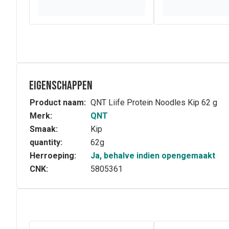
Eigenschappen
Product naam:
QNT Liife Protein Noodles Kip 62 g
Merk:
QNT
Smaak:
Kip
quantity:
62g
Herroeping:
Ja, behalve indien opengemaakt
CNK:
5805361