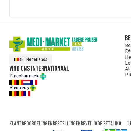
Be
Be
FA
He
BE
|
Nederlands
Le
Vind ons internationaal
Al
PR
Parapharmacie
Pharmacy
Klantbeoordelingen
Bestellingen
Beveiligde Betaling
L