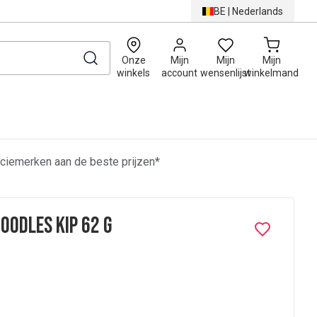
BE
|
Nederlands
0
Onze
Mijn
Mijn
Mijn
winkels
account
wensenlijst
winkelmand
ciemerken aan de beste prijzen*
Noodles Kip 62 g