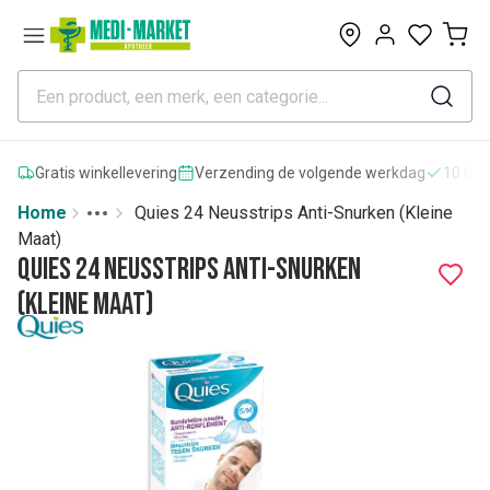
0
Gratis winkellevering
Verzending de volgende werkdag
10.000
Home
Quies 24 Neusstrips Anti-Snurken (Kleine
Toggle menu
More
Maat)
Quies 24 Neusstrips Anti-Snurken
(Kleine Maat)