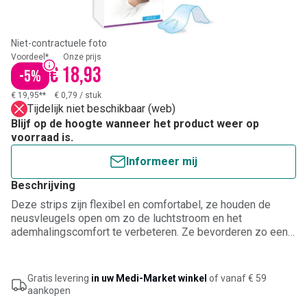
Niet-contractuele foto
Voordeel*
Onze prijs
€ 18,93
-
5
%
€ 19,95**
€ 0,79
/
stuk
Tijdelijk niet beschikbaar (web)
Blijf op de hoogte wanneer het product weer op
voorraad is.
Informeer mij
Beschrijving
Deze strips zijn flexibel en comfortabel, ze houden de
neusvleugels open om zo de luchtstroom en het
ademhalingscomfort te verbeteren. Ze bevorderen zo een
nasale ademhaling, eerder dan de mondademhaling die
steeds luidruchtiger is. De antisnurkbandjes kunnen ook
tijdens sportactiviteiten gebruikt worden om de
Gratis levering
in uw Medi-Market winkel
of vanaf € 59
neusademhaling te bevorderen. Klein tot middengroot.
aankopen