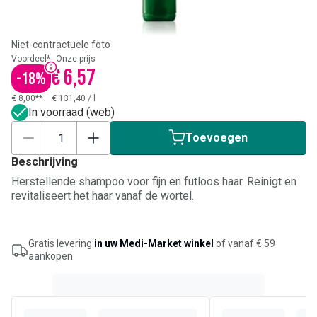
Niet-contractuele foto
Voordeel*
Onze prijs
€ 6,57
-
18
%
€ 8,00**
€ 131,40
/
l
In voorraad (web)
Toevoegen
Beschrijving
Herstellende shampoo voor fijn en futloos haar. Reinigt en
revitaliseert het haar vanaf de wortel.
Gratis levering
in uw Medi-Market winkel
of vanaf € 59
aankopen