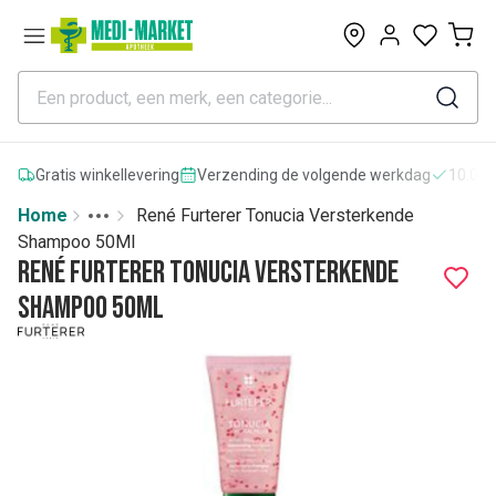
0
Gratis winkellevering
Verzending de volgende werkdag
10.000
Home
René Furterer Tonucia Versterkende
Toggle menu
More
Shampoo 50Ml
René Furterer Tonucia Versterkende
Shampoo 50Ml