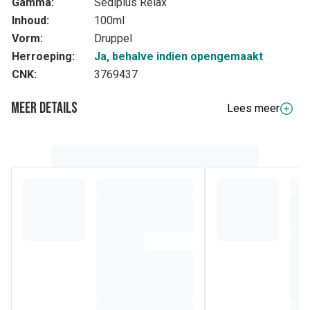
Gamma:
Sediplus Relax
Inhoud:
100ml
Vorm:
Druppel
Herroeping:
Ja, behalve indien opengemaakt
CNK:
3769437
Meer details
Lees meer
Volledige beschrijving
Sediplus Relax Direct bevat verschillende plantaardige
bestanddelen die bijdragen tot de vermindering van
nervositeit, kortstondige stress en spanning. Deze
bestanddelen helpen u ook gemakkelijker te relaxeren en
een betere slaap te vinden.
1) Meidoorn (Crataegus oxyacantha auct. of Crataegus
laevigata DC.)
2) Stinkende ballote (Ballota nigra L.)
3) Passiebloem (Passiflora incarnata L.)
De vloeibare vorm van Sediplus Relax Direct heeft als
voordeel dat deze sneller wordt opgenomen in vergelijking