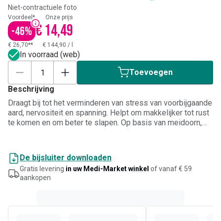
Niet-contractuele foto
Voordeel*
Onze prijs
€ 14,49
-
46
%
€ 26,70**
€ 144,90
/
l
In voorraad (web)
Toevoegen
Beschrijving
Draagt bij tot het verminderen van stress van voorbijgaande
aard, nervositeit en spanning. Helpt om makkelijker tot rust
te komen en om beter te slapen. Op basis van meidoorn,
zwarte andoorn en passiebloem.
De bijsluiter downloaden
Gratis levering
in uw Medi-Market winkel
of vanaf € 59
aankopen