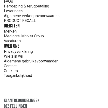
FAQs
meidoorn)
Herroeping & terugbetaling
vloeibaar
Leveringen
extract
Algemene verkoopsvoorwaarden
Passiflora incarnata L. (Passiebloem - bovengrondse
PRODUCT RECALL
delen) vloeibaar extract 3,25 g, Ballota
Diensten
nigra L. (Stinkende ballote - bovengrondse delen) vloeibaar
extract 3,25 g, Crataegus laevigata
Merken
DC. (Tweestijlige meidoorn - bloeiende top) vloeibaar
Medicare-Market Group
extract 3,25 g per 1 ml en de zoetstof
Vacatures
natrium sacharine (E954). SEDIPLUS Relax Direct bevat
Over ons
alcohol 6 % vol.
Privacyverklaring
Wie zijn wij
Algemene gebruiksvoorwaarden
Contact
Cookies
Toegankelijkheid
Klantbeoordelingen
Bestellingen