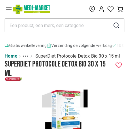
0
Gratis winkellevering
Verzending de volgende werkdag
10.000
Home
SuperDiet Protocole Detox Bio 30 x 15 ml
Toggle menu
More
SuperDiet Protocole Detox Bio 30 x 15
ml