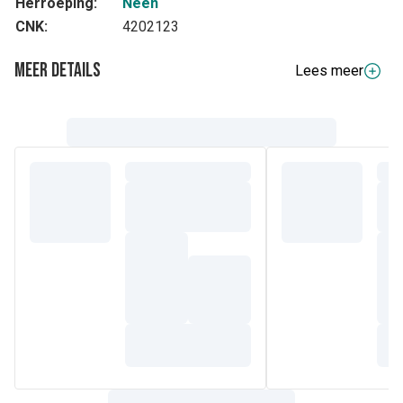
Herroeping:
Neen
CNK:
4202123
Meer details
Lees meer
Volledige beschrijving
Tena Discreet Normal Night 20 stuks.