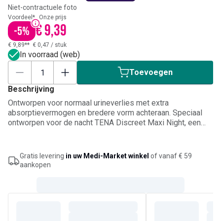
Niet-contractuele foto
Voordeel*
Onze prijs
€ 9,39
-
5
%
€ 9,89**
€ 0,47
/
stuk
In voorraad (web)
Toevoegen
Beschrijving
Ontworpen voor normaal urineverlies met extra
absorptievermogen en bredere vorm achteraan. Speciaal
ontworpen voor de nacht TENA Discreet Maxi Night, een
ongelooflijk absorberende bescherming voor vrouwen.
Verbanden met extra lange en brede vorm achteraan voor
nog meer bescherming en een optimale veiligheid tijdens
Gratis levering
in uw Medi-Market winkel
of vanaf € 59
de nacht in liggende houding, aangepast voor matig tot
aankopen
zwaar verlies, vooral tijdens de nacht. Maximale absorptie
waar u er het meest nood aan heeft, vangt vocht
gegarandeerd snel op en houdt de huid droog, neutraliseert
geurtjes met de microbolletjes van geavanceerde frisheid.
Dankzij de soepele zijdelingse elastieken past uw