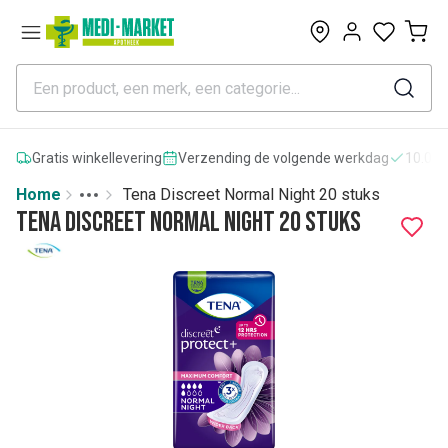
0
Gratis winkellevering
Verzending de volgende werkdag
10.000
Home
Tena Discreet Normal Night 20 stuks
Toggle menu
More
Tena Discreet Normal Night 20 stuks