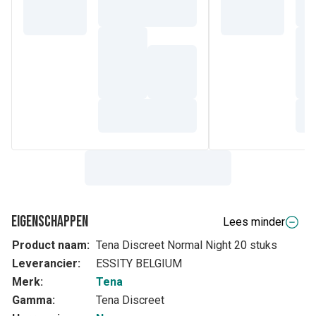
lekbescherming zich aan uw vorm aan. Erg comfortabel en
beschermt tegen lekken en geurtjes - biedt gemoedsrust
en een rustige nacht.
Eigenschappen
Lees minder
Product naam:
Tena Discreet Normal Night 20 stuks
Leverancier:
ESSITY BELGIUM
Merk:
Tena
Gamma:
Tena Discreet