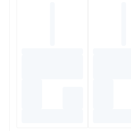
MONTMORILLONIET, BUTYROSPERMUM PARKII (SHEABO
MARRUBIUM VULGARE EXTRACT, MALACHIET EXTRACT