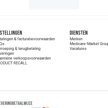
stellingen
Diensten
talingen & facturatievoorwaarden
Merken
Qs
Medicare-Market Grou
rroeping & terugbetaling
Vacatures
veringen
gemene verkoopsvoorwaarden
ODUCT RECALL
evering
Betaalwijze