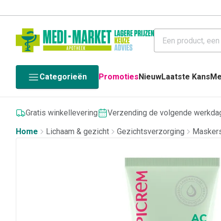
Categorieën
Promoties
Nieuw
Laatste Kans
Me
Gratis winkellevering
Verzending de volgende werkda
Home
Lichaam & gezicht
Gezichtsverzorging
Masker