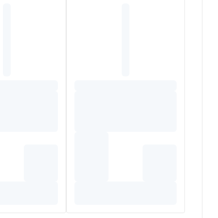
TRASE LMIS CHUI EXTRACT , NATRIUMHYALURONAAT,