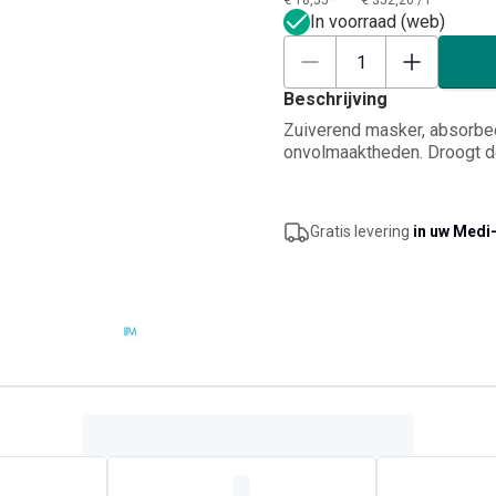
€ 18,55**
€ 352,20
/
l
In voorraad (web)
Beschrijving
Zuiverend masker, absorbeer
onvolmaaktheden. Droogt de 
Gratis levering
in uw Medi