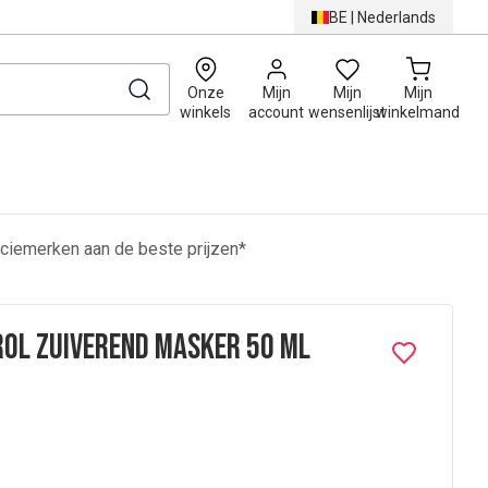
BE
|
Nederlands
0
Onze
Mijn
Mijn
Mijn
winkels
account
wensenlijst
winkelmand
ciemerken aan de beste prijzen*
rol Zuiverend Masker 50 Ml