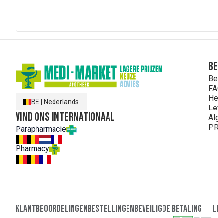
Be
Be
FA
He
BE
|
Nederlands
Le
Vind ons internationaal
Al
PR
Parapharmacie
Pharmacy
Klantbeoordelingen
Bestellingen
Beveiligde Betaling
L