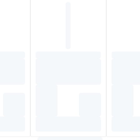
TER), CETEARYLGLUCOSIDE, FUCUS SPIRALIS EXTRACT, TE
, PARFUM,