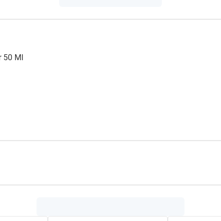
r 50 Ml
vette huid zuivert de huid en absorbeert overtollige talg.
zonder de huid uit te drogen.
CAPRYL/CAPRIC TRIGLYCERIDE, CI 77891 (TITANIUMDIOXIDE),