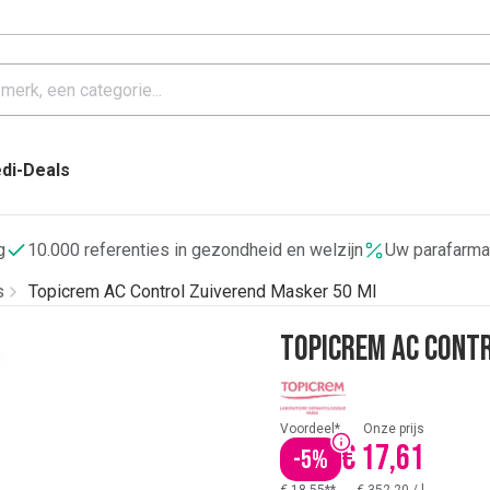
di-Deals
g
10.000 referenties in gezondheid en welzijn
Uw parafarma
s
Topicrem AC Control Zuiverend Masker 50 Ml
Topicrem AC Cont
Voordeel*
Onze prijs
€ 17,61
-
5
%