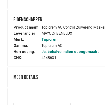
Eigenschappen
Product naam:
Topicrem AC Control Zuiverend Maske
Leverancier:
MAYOLY BENELUX
Merk:
Topicrem
Gamma:
Topicrem AC
Herroeping:
Ja, behalve indien opengemaakt
CNK:
4148631
Meer details
Volledige beschrijving
Het Topicrem AC Zuiverend Masker voor de gemengde tot 
Het maakt de poriën kleiner en vermindert imperfecties 
Samenstelling
INGREDIËNTEN: AQUA (WATER), ILLIET, GLYCERINE, 