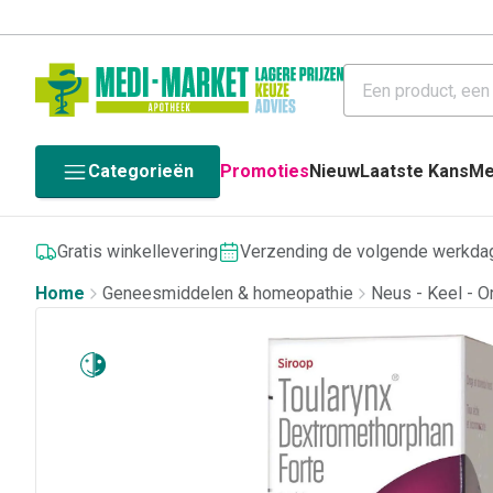
Categorieën
Promoties
Nieuw
Laatste Kans
Me
Gratis winkellevering
Verzending de volgende werkda
Home
Geneesmiddelen & homeopathie
Neus - Keel - O