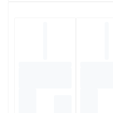
De werkzame stof in dit geneesmiddel is: dextrometho
De andere stoffen in dit geneesmiddel zijn: natriumsac
propyleenglycol (E152) – perzikaroma (bevat ethanol (E1