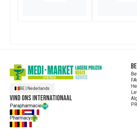
Be
Be
FA
He
BE
|
Nederlands
Le
Vind ons internationaal
Al
PR
Parapharmacie
Pharmacy