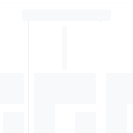
rfan HBr monohydraat 3 mg/ml.
charine - sorbitol oplossing 7% (E42) - methylparahydroxybenzo
51)) - natriumcyclamaat - gezuiverd water.