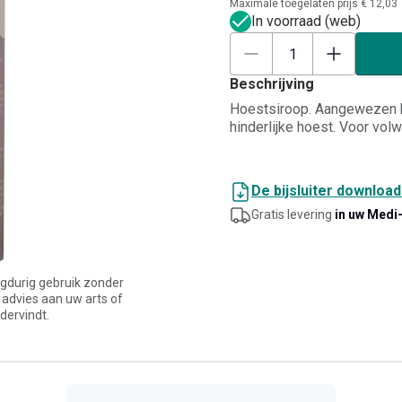
Maximale toegelaten prijs € 12,03
In voorraad (web)
Beschrijving
Hoestsiroop. Aangewezen b
hinderlijke hoest. Voor vol
De bijsluiter downloa
Gratis levering
in uw Medi
angdurig gebruik zonder
 advies aan uw arts of
dervindt.