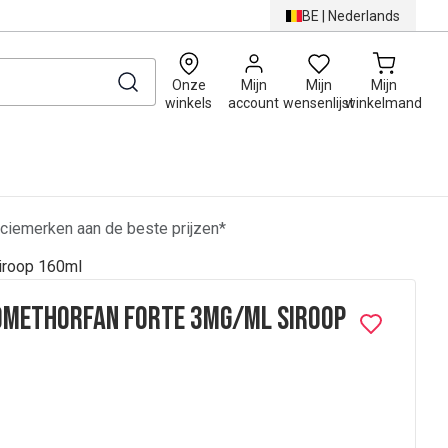
BE
|
Nederlands
0
Onze
Mijn
Mijn
Mijn
winkels
account
wensenlijst
winkelmand
ciemerken aan de beste prijzen*
iroop 160ml
methorfan Forte 3mg/ml Siroop