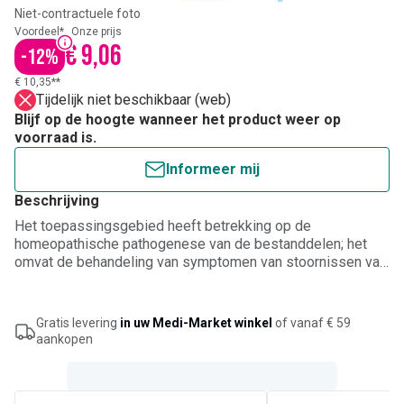
Niet-contractuele foto
Voordeel*
Onze prijs
€ 9,06
-
12
%
€ 10,35**
Tijdelijk niet beschikbaar (web)
Blijf op de hoogte wanneer het product weer op
voorraad is.
Informeer mij
Beschrijving
Het toepassingsgebied heeft betrekking op de
homeopathische pathogenese van de bestanddelen; het
omvat de behandeling van symptomen van stoornissen van
de galfunctie, galinsufficiëntie, geelzucht,
galblaasontsteking, steenvorming.
Gratis levering
in uw Medi-Market winkel
of vanaf € 59
aankopen