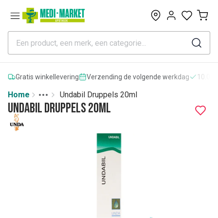
0
Gratis winkellevering
Verzending de volgende werkdag
10.000
Home
Undabil Druppels 20ml
Toggle menu
More
Undabil Druppels 20ml