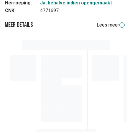
Herroeping:
Ja, behalve indien opengemaakt
CNK:
4771697
Meer details
Lees meer
Volledige beschrijving
Urilys-Comfort is een voedingssupplement van de hoogste
kwaliteit, geproduceerd onder de strengste
kwaliteitsnormen. 96% van de gebruiksters zijn tevreden
1
van Urilys-Comfort.
Het maakt gebruik van een unieke
formule met drie ingrediënten:
gestandaardiseerd veenbessenextract, met 36 mg
proanthocyanidinen (PACs)
plant
enextract guldenroede (
Solidago virgaurea
)
vitamine D3
Samenstelling
INGREDIËNTEN PER TABLET:
Per 1
Samenstelling
%RI
tablet
Exocyan cranberry
9 mg
-
(Vaccinum
macrocarpon)