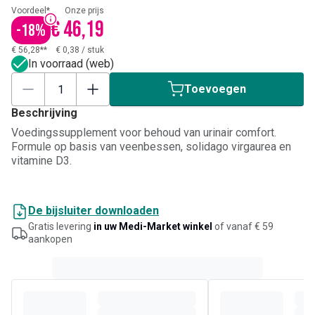
Voordeel*
Onze prijs
€ 46,19
-
18
%
€ 56,28**
€ 0,38
/
stuk
In voorraad (web)
Toevoegen
Beschrijving
Voedingssupplement voor behoud van urinair comfort.
Formule op basis van veenbessen, solidago virgaurea en
vitamine D3.
De bijsluiter downloaden
Gratis levering
in uw Medi-Market winkel
of vanaf € 59
aankopen