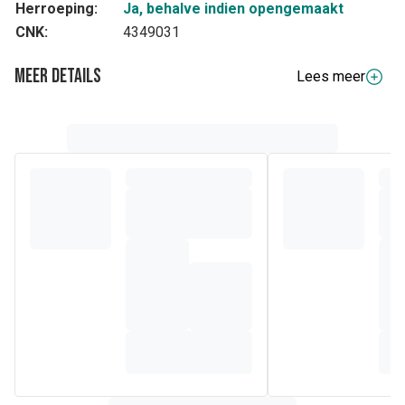
Herroeping:
Ja, behalve indien opengemaakt
CNK:
4349031
Meer details
Lees meer
Volledige beschrijving
Urilys-Comfort bevat volgende unieke combinatie van 3
ingrediënten:
Gestandaardiseerd veenbessenextract Exocyan™ 90
mg (
Vaccinium macrocarpon
met 36 mg
proanthocyanidinen (PAC) per tablet)
De cranberry of grote veenbes (
Vaccinium macrocarpon
)
is afkomstig uit Noord-Amerika en bevat van nature veel
proanthocyanidinen (PACs), een type bio flavonoïde. Dit
gestandaardiseerd extract van veenbessen garandeert een
hoog gehalte van minimaal 36 mg PACs per
Urilys-
Comfort
tablet. Daarnaast is Exocyan™ 100% natuurlijk en
afkomstig van de volledige veenbes. Deze eigenschappen
maken van Exocyan™ een hoogwaardig cranberry extract.
Plantenextract Guldenroede (
Solidago virgaurea)
20
mg
Solidago virgaurea
- de echte guldenroede - is een