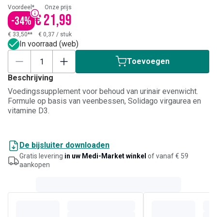
Voordeel*
Onze prijs
€ 21,99
-
34
%
€ 33,50**
€ 0,37
/
stuk
In voorraad (web)
Toevoegen
Beschrijving
Voedingssupplement voor behoud van urinair evenwicht.
Formule op basis van veenbessen, Solidago virgaurea en
vitamine D3.
De bijsluiter downloaden
Gratis levering
in uw Medi-Market winkel
of vanaf € 59
aankopen