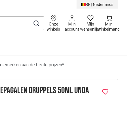
BE
|
Nederlands
0
Onze
Mijn
Mijn
Mijn
winkels
account
wensenlijst
winkelmand
ciemerken aan de beste prijzen*
Hepagalen Druppels 50ml Unda