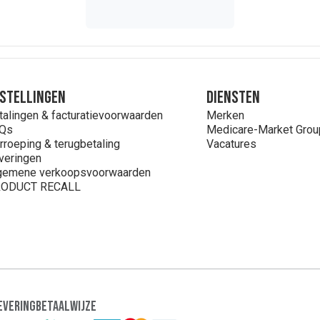
stellingen
Diensten
talingen & facturatievoorwaarden
Merken
Qs
Medicare-Market Grou
rroeping & terugbetaling
Vacatures
veringen
gemene verkoopsvoorwaarden
ODUCT RECALL
evering
Betaalwijze