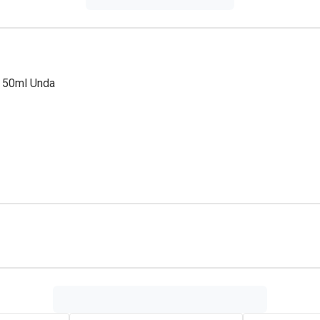
 50ml Unda
majus 2X – Cinchona succirubra 3X – Carduus marianus 2X – Col