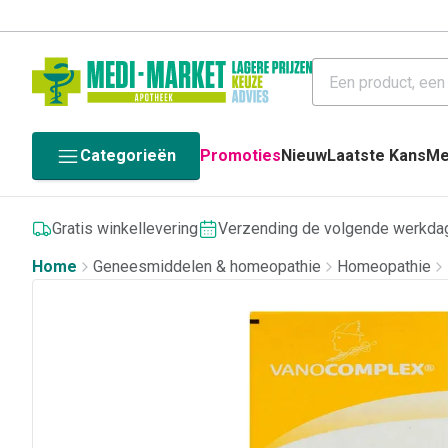
Categorieën
Promoties
Nieuw
Laatste Kans
Me
Gratis winkellevering
Verzending de volgende werkda
Home
Geneesmiddelen & homeopathie
Homeopathie