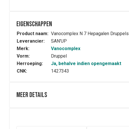
Eigenschappen
Product naam:
Vanocomplex N 7 Hepagalen Druppels
Leverancier:
SAN'UP
Merk:
Vanocomplex
Vorm:
Druppel
Herroeping:
Ja, behalve indien opengemaakt
CNK:
1427343
Meer details
Samenstelling
Nux vomica 4X – Lycopodium clavatum 4X – Chelidonium 