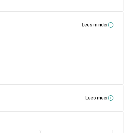
Lees minder
Lees meer
ocynthis 6X – Ethanolum, aqua purificata.