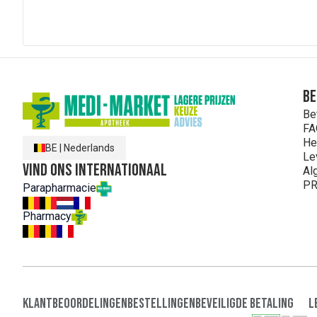
Be
Be
FA
He
BE
|
Nederlands
Le
Vind ons internationaal
Al
PR
Parapharmacie
Pharmacy
Klantbeoordelingen
Bestellingen
Beveiligde Betaling
L