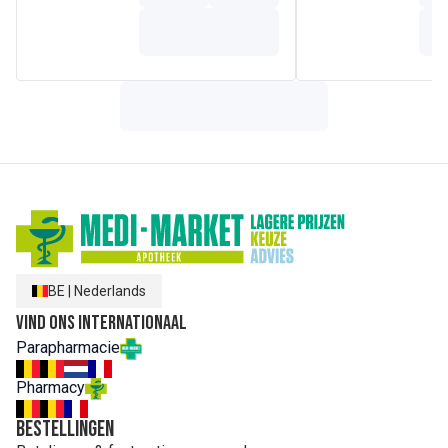
- extract van citrus Grandis (grapefruit) zaad *
* Bevat sporen van Benzalkoniumchloride
BE
|
Nederlands
Vind ons internationaal
Parapharmacie
Pharmacy
Bestellingen