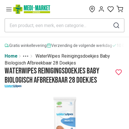
0
Gratis winkellevering
Verzending de volgende werkdag
10.000
Home
WaterWipes Reinigingsdoekjes Baby
Toggle menu
More
Biologisch Afbreekbaar 28 Doekjes
WaterWipes Reinigingsdoekjes Baby
Biologisch Afbreekbaar 28 Doekjes