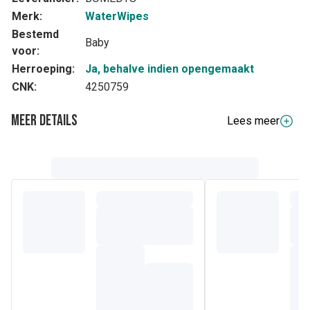
Merk:
WaterWipes
Bestemd
Baby
voor:
Herroeping:
Ja, behalve indien opengemaakt
CNK:
4250759
Meer details
Lees meer
Volledige beschrijving
Onze originele vochtige babydoekjes, met één grote
verbetering. Geschikt voor de gevoelige huid van
pasgeboren en premature baby's maar nu biologisch
afbreekbaar. Voor de rest is zijn ze hetzelfde. Ze bevatten
nog steeds slechts twee bestanddelen, 99,9% water en
een druppel vruchtenextract.
WaterWipes vochtige babydoekjes zijn zuiverder dan
katoen en water, maar zijn nu beter voor de planeet. Ook
hebben we onze verpakking vernieuwd om de nieuwe
vochtige doekjes die erin zitten, beter te weerspiegelen.
Samenstelling
- Water (Aqua) 99,9%