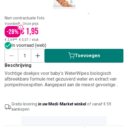
Niet-contractuele foto
Voordeel*
Onze prijs
€ 1,95
-
28
%
€ 2,69**
€ 0,07
/
stuk
In voorraad (web)
Toevoegen
Beschrijving
Vochtige doekjes voor baby’s WaterWipes biologisch
afbreekbare formule met gezuiverd water en extract van
pompelmoespitten. Aangepast aan de meest gevoelige
huid. Bruikbaar vanaf de geboorte. Kan helpen tegen rode
billen.
Gratis levering
in uw Medi-Market winkel
of vanaf € 59
aankopen