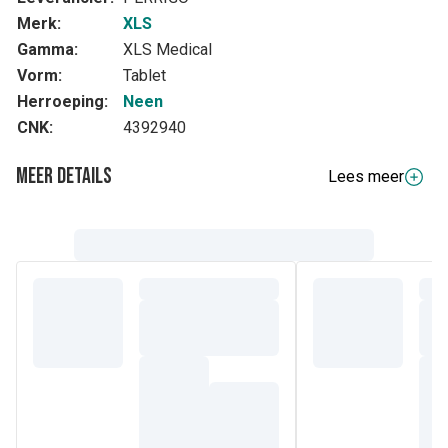
Merk:
XLS
Gamma:
XLS Medical
Vorm:
Tablet
Herroeping:
Neen
CNK:
4392940
Meer details
Lees meer
Volledige beschrijving
Wat houdt het persoonlijke coachingplan in? Via
mynudgeplan.be kan je digitaal je persoonlijke voedings- en
bewegingsplan raadplegen dat je helpt gewicht te verliezen
stap per stap. Na je eerste gesprek met een
PERSOONLIJKE COACH ontvang je een persoonlijk
afslankplan met een maaltijdplan. Daarnaast biedt
Mynudgeplan.be work-outs, recepten, mindsetoefeningen
en allerlei artikels aan. Start nu met je plan en behaal je
doel! In de bijsluiter van je verpakking vind je een
activatiecode die je toegang geeft tot het platform[3].
Wil je graag
vermageren
?
Probeer
XLS MEDICAL PRO-7
– 180 capsules. Het helpt je