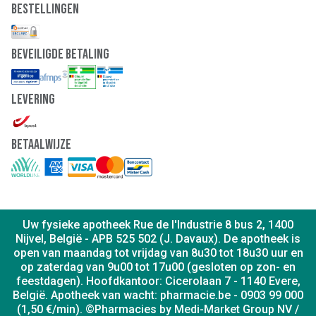
producten
Bestellingen
Medisch hulpmiddel met CE-merk.
Samenstelling
Elke capsule bevat: Okranol® (okrapoeder + inuline),
Beveiligde Betaling
polyvinylpolypyrrolidon, citroenzuur, tricalciumfosfaat en
magnesiumstearaat.
XLS MEDICAL PRO-7 bevat geen bewaarmiddelen, heeft
Levering
geen ingrediënten van dierlijke oorsprong en is geen
laxeermiddel. Dit product is geen maaltijdvervanger.
Fabrikant:
Omega Pharma International N.V., Venecoweg
26, B-981 Nazareth, Belgium
Betaalwijze
Contact:
www.xlsmedical.be
Uw fysieke apotheek Rue de l'Industrie 8 bus 2, 1400
Nijvel, België - APB 525 502 (J. Davaux). De apotheek is
open van maandag tot vrijdag van 8u30 tot 18u30 uur en
op zaterdag van 9u00 tot 17u00 (gesloten op zon- en
feestdagen). Hoofdkantoor: Cicerolaan 7 - 1140 Evere,
België. Apotheek van wacht: pharmacie.be - 0903 99 000
(1,50 €/min). ©Pharmacies by Medi-Market Group NV /