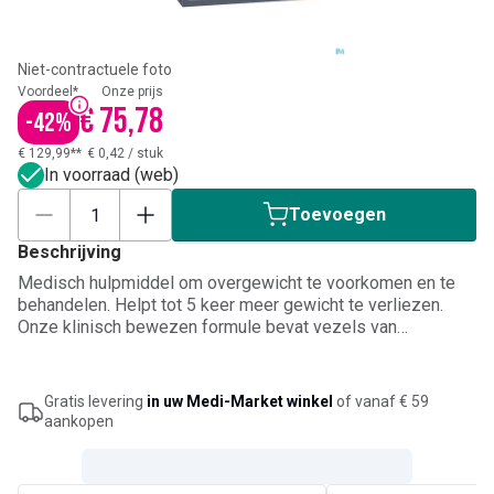
Niet-contractuele foto
Voordeel*
Onze prijs
€ 75,78
-
42
%
€ 129,99**
€ 0,42
/
stuk
In voorraad (web)
Toevoegen
Beschrijving
Medisch hulpmiddel om overgewicht te voorkomen en te
behandelen. Helpt tot 5 keer meer gewicht te verliezen.
Onze klinisch bewezen formule bevat vezels van
plantaardige oorsprong die zich binden aan de opgenomen
voedingsvetten. Helpt u dus om gewicht te verliezen en
bestaand lichaamsvet te verminderen. Verlies gewicht op
Gratis levering
in uw Medi-Market winkel
of vanaf € 59
uw eigen tempo en volgens uw eigen behoeften. Gratis
aankopen
persoonlijke coach en afslankplan bij aankoop van een
doos tabletten.