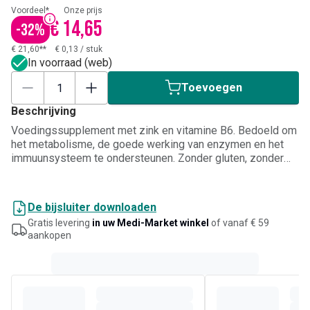
Voordeel*
Onze prijs
€ 14,65
-
32
%
€ 21,60**
€ 0,13
/
stuk
In voorraad (web)
Toevoegen
Beschrijving
Voedingssupplement met zink en vitamine B6. Bedoeld om
het metabolisme, de goede werking van enzymen en het
immuunsysteem te ondersteunen. Zonder gluten, zonder
soja, zonder lactose.
De bijsluiter downloaden
Gratis levering
in uw Medi-Market winkel
of vanaf € 59
aankopen