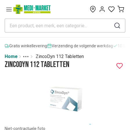
0
Gratis winkellevering
Verzending de volgende werkdag
10.000
Home
ZincoDyn 112 Tabletten
Toggle menu
More
ZincoDyn 112 Tabletten
Niet-contractuele foto