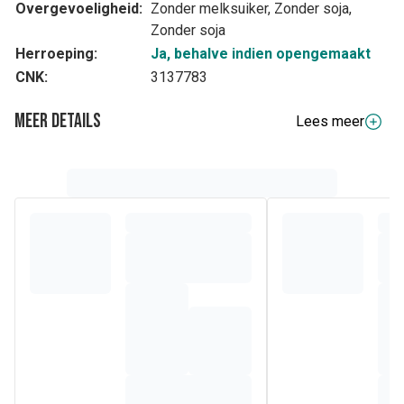
Overgevoeligheid:
Zonder melksuiker, Zonder soja,
Zonder soja
Herroeping:
Ja, behalve indien opengemaakt
CNK:
3137783
Meer details
Lees meer
Volledige beschrijving
®
ZincoDyn
bevat zink dat bijdraagt tot de instandhouding
van normale nagels, haar, huid, botten, cognitieve functie,
immuunsysteem, vruchtbaarheid en voortplanting, en tot de
bescherming tegen oxidatieve stress.
Samenstelling
Ingrediënten
Ingrediënt
Vorm
Hoeveelheid
% RI
Zink
Zinkbisglycinaat
22,5 mg
225 %*
Vitamine B6
Pyridoxal-5-fosfaat
,5 mg
35.7 %*
Hulpstoffen
Microkristallijne cellulose
Hydroxypropylcellulose
Siliciumdioxide