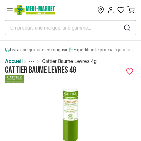
0
Livraison gratuite en magasin
Expédition le prochain jour ouvrab
Accueil
Cattier Baume Levres 4g
Toggle menu
More
Cattier Baume Levres 4g