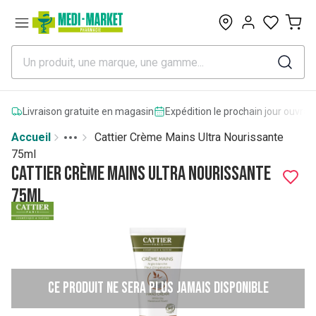
0
Livraison gratuite en magasin
Expédition le prochain jour ouvrab
Accueil
Cattier Crème Mains Ultra Nourissante
Toggle menu
More
75ml
Cattier Crème Mains Ultra Nourissante
75ml
Ce produit ne sera plus jamais disponible