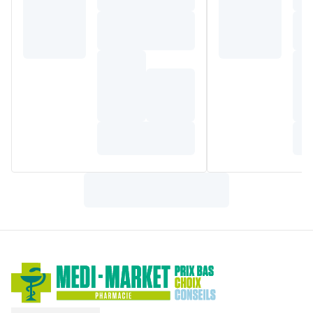
d'acides gras, acide stéarique), extrait sec de passiflore
(Passiflora incarnata
L.) (1 mg), extrait sec de valériane
(Valeriana officinalis L.
) (1 mg), GABA (acide gamma-
aminobutyrique) (1 mg), extrait séché de pavot de
Californie
(Eschscholzia californica Cham
.) (5 mg),
vitamine B3 (niacine), anti-agglomérants (dioxyde de
silicium, amidon de pomme de terre), vitamine B6
(chlorhydrate de pyridoxine), mélatonine (,295 mg).