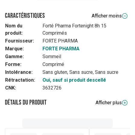
Caractéristiques
Afficher moins
Nom du
Forté Pharma Fortenight 8h 15
produit:
Comprimés
Fournisseur:
FORTE PHARMA
Marque:
FORTE PHARMA
Gamme:
Sommeil
Forme:
Comprimé
Intolérance:
Sans gluten, Sans sucre, Sans sucre
Rétractation:
Oui, sauf si produit descellé
CNK:
3632726
Détails du produit
Afficher plus
Composition
Ingrédients
(par comprimé) :
stabilisants (cellulose
microcristalline, hydroxypropylcellulose,
hydroxypropylméthylcellulose, sels de magnésium