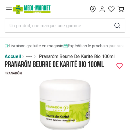
0
Livraison gratuite en magasin
Expédition le prochain jour ouvrab
Accueil
Pranarôm Beurre De Karité Bio 100ml
Toggle menu
More
Pranarôm Beurre De Karité Bio 100ml