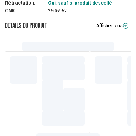
Rétractation:
Oui, sauf si produit descellé
CNK:
2506962
Détails du produit
Afficher plus
Description complète
Le beurre végétal fondant favori des mamans africaines
pour la beauté et la santé de leur famille. Ce beurre solide
fond facilement dans les mains à l'application, ou peut-être
fondu au bain-marie pour préparer des baumes ou des
masques. Il est protecteur, assouplissant, régénérant et
nourrissant.
En début de grossesse, les femmes enceintes l'apprécient
sur le ventre ou les hanches. Pour bébé, c'est l'idéal aussi
en cas de peau sèche ou abîmée. Et tout au long de la vie,
dès qu'un besoin de réparation tissulaire se fait sentir, le
beurre de karité est votre meilleur allié.
Composition
Composition en un clin d'oeil : Une petite moitié d'acides
gras mono-insaturés (oméga 9). Un peu plus de la moitié
d'acides gras saturés (dont acide stéarique surtout,
assainissant et en bonne affinité avec la peau et les