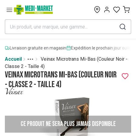
0
Livraison gratuite en magasin
Expédition le prochain jour ouvrab
Accueil
Veinax Microtrans Mi-Bas (Couleur Noir -
Toggle menu
More
Classe 2 - Taille 4)
Veinax Microtrans Mi-Bas (Couleur Noir
- Classe 2 - Taille 4)
Ce produit ne sera plus jamais disponible