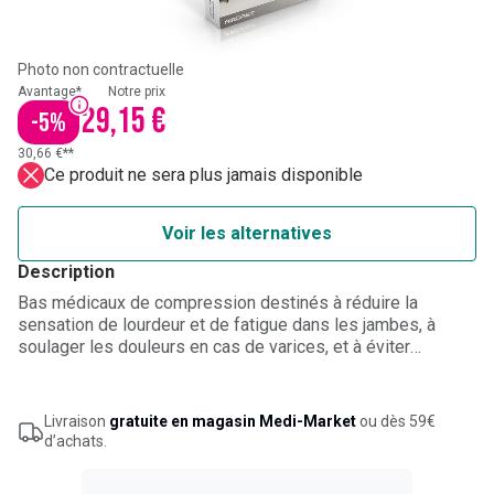
Photo non contractuelle
Avantage*
Notre prix
29,15 €
-
5
%
30,66 €**
Ce produit ne sera plus jamais disponible
Voir les alternatives
Description
Bas médicaux de compression destinés à réduire la
sensation de lourdeur et de fatigue dans les jambes, à
soulager les douleurs en cas de varices, et à éviter
l’œdème ou le gonflement des jambes. Classe de
compression 2 15-20 mmHg. Modèle microfibre. Mi-bas
pour femme. Couleur noir. Taille 4 (tour de cheville de 26 à
Livraison
gratuite en magasin Medi-Market
ou dès 59€
29 cm).
d’achats.