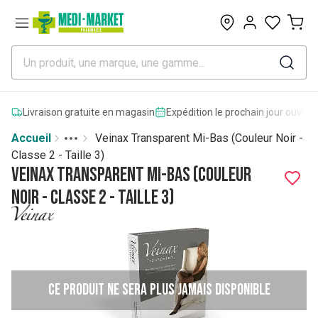
0
Livraison gratuite en magasin
Expédition le prochain jour ouvrab
Accueil
Veinax Transparent Mi-Bas (Couleur Noir -
Toggle menu
More
Classe 2 - Taille 3)
Veinax Transparent Mi-Bas (Couleur
Noir - Classe 2 - Taille 3)
Ce produit ne sera plus jamais disponible