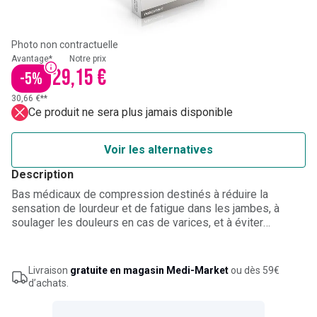
Photo non contractuelle
Avantage*
Notre prix
29,15 €
-
5
%
30,66 €**
Ce produit ne sera plus jamais disponible
Voir les alternatives
Description
Bas médicaux de compression destinés à réduire la
sensation de lourdeur et de fatigue dans les jambes, à
soulager les douleurs en cas de varices, et à éviter
l’œdème ou le gonflement des jambes. Classe de
compression 2 15-20 mmHg. Modèle transparent. Mi-bas
pour femmes. Couleur noir. Taille 3 (tour de cheville de 23 à
Livraison
gratuite en magasin Medi-Market
ou dès 59€
26 cm).
d’achats.