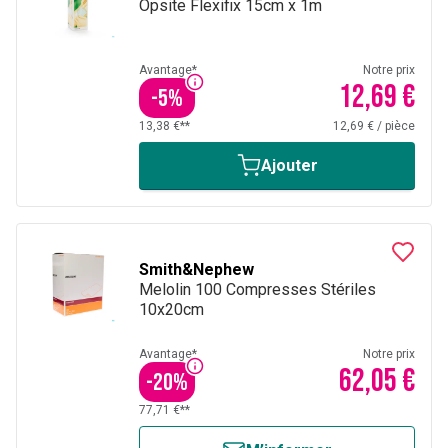
Opsite Flexifix 15cm x 1m
Avantage*
Notre prix
12,69 €
-
5
%
13,38 €**
12,69 €
/
pièce
Ajouter
Smith&Nephew
Melolin 100 Compresses Stériles
10x20cm
Avantage*
Notre prix
62,05 €
-
20
%
77,71 €**