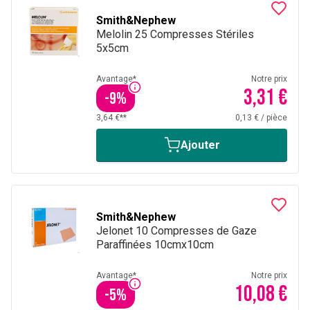
Smith&Nephew
Melolin 25 Compresses Stériles
5x5cm
Avantage*
Notre prix
3,31 €
-
9
%
3,64 €**
0,13 €
/
pièce
Ajouter
Smith&Nephew
Jelonet 10 Compresses de Gaze
Paraffinées 10cmx10cm
Avantage*
Notre prix
10,08 €
-
5
%