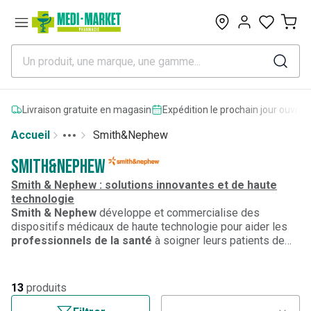
0
Livraison gratuite en magasin
Expédition le prochain jour ouvrab
Accueil
Smith&Nephew
Toggle menu
More
Smith&Nephew
Smith & Nephew : solutions innovantes et de haute
technologie
Smith & Nephew
développe et commercialise des
dispositifs médicaux de haute technologie pour aider les
professionnels de la santé
à soigner leurs patients de
manière plus efficace, et ainsi leur permettre de rapidement
retrouver une vie normale.
Smith & Nephew
propose des
produits dans les domaines de l'
orthopédie
, de
13
produits
l'
endoscopie
et du
traitement des plaies
.