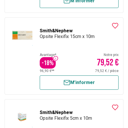
M’informer
Smith&Nephew
Opsite Flexifix 15cm x 10m
Avantage*
Notre prix
79,52 €
-
18
%
96,90 €**
79,52 €
/
pièce
M’informer
Smith&Nephew
Opsite Flexifix 5cm x 10m