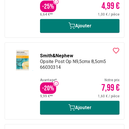
4,99 €
-
25
%
6,64 €**
1,00 €
/
pièce
Ajouter
Smith&Nephew
Opsite Post Op N9,5cmx 8,5cm5
66030314
Avantage*
Notre prix
7,99 €
-
20
%
9,99 €**
1,60 €
/
pièce
Ajouter