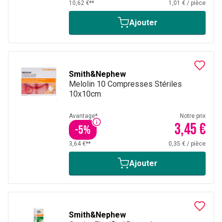
10,62 €**
1,01 €
/
pièce
Ajouter
Smith&Nephew
Melolin 10 Compresses Stériles
10x10cm
Avantage*
Notre prix
3,45 €
-
5
%
3,64 €**
0,35 €
/
pièce
Ajouter
Smith&Nephew