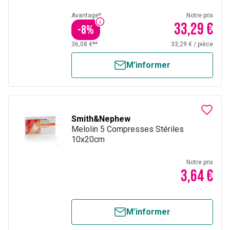
Avantage*
Notre prix
33,29 €
-
8
%
36,08 €**
33,29 €
/
pièce
M’informer
Smith&Nephew
Melolin 5 Compresses Stériles
10x20cm
Notre prix
3,64 €
M’informer