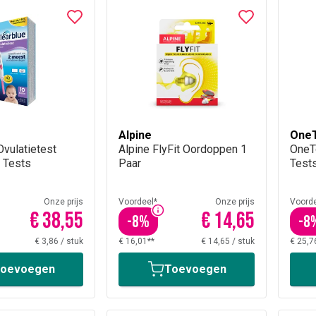
Alpine
One
Ovulatietest
Alpine FlyFit Oordoppen 1
OneT
0 Tests
Paar
Tests
Onze prijs
Voordeel*
Onze prijs
Voorde
€ 38,55
€ 14,65
-
8
%
-
8
€ 3,86
/
stuk
€ 16,01**
€ 14,65
/
stuk
€ 25,7
oevoegen
Toevoegen