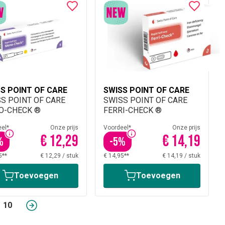
S POINT OF CARE
SWISS POINT OF CARE
S POINT OF CARE
SWISS POINT OF CARE
O-CHECK ®
FERRI-CHECK ®
el*
Onze prijs
Voordeel*
Onze prijs
€ 12,29
€ 14,19
%
-
5
%
5**
€ 12,29
/
stuk
€ 14,95**
€ 14,19
/
stuk
Toevoegen
Toevoegen
10