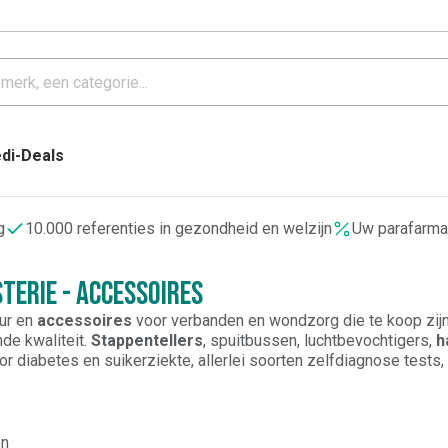
di-Deals
g
10.000 referenties in gezondheid en welzijn
Uw parafarma
terie - Accessoires
uur en
accessoires
voor verbanden en wondzorg die te koop zijn 
de kwaliteit.
Stappentellers
,
spuitbussen
,
luchtbevochtigers
,
h
r diabetes en suikerziekte, allerlei soorten zelfdiagnose tests
orbescherming, klein materiaal, producten voor textiel, ... Ontdek
ug geleverd worden.
en