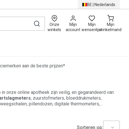
BE
|
Nederlands
0
Onze
Mijn
Mijn
Mijn
winkels
account
wensenlijst
winkelmand
ciemerken aan de beste prijzen*
in onze online apotheek zijn veilig, en gegarandeerd van
artslagmeters
,
zuurstofmeters
, bloeddrukmeters,
, weegschalen, pillendozen, digitale thermometers,
 een zeer grote selectie aan artikelen in onze webshop die
Sorteren op: