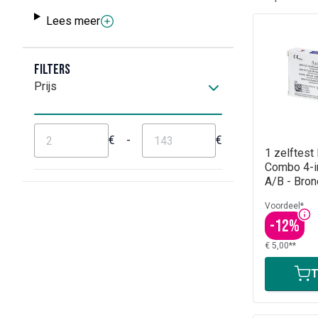
Lees meer
Filters
Prijs
€
-
€
1 zelftest
Combo 4-in
A/B - Bron
Neus
Voordeel*
-
12
%
€ 5,00**
T