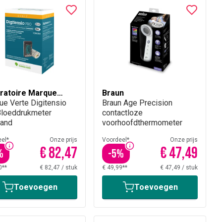
ratoire Marque
Braun
e
ue Verte Digitensio
Braun Age Precision
Bloeddrukmeter
contactloze
and
voorhoofdthermometer
el*
Onze prijs
Voordeel*
Onze prijs
€ 82,47
€ 47,49
%
-
5
%
0**
€ 82,47
/
stuk
€ 49,99**
€ 47,49
/
stuk
Toevoegen
Toevoegen