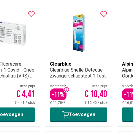
 Fluorecare
Clearblue
Alpi
-1 Covid - Griep
Clearblue Snelle Detectie
Alpi
chiolitis (VRS)
Zwangerschapstest 1 Test
Oord
Onze prijs
Voordeel*
Onze prijs
Voorde
€ 4,41
€ 10,40
-
11
%
-
11
€ 4,41
/
stuk
€ 11,70**
€ 10,40
/
stuk
€ 16,0
oevoegen
Toevoegen