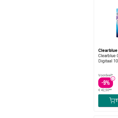
Clearblue
Clearblue 
Digitaal 1
Voordeel*
-
9
%
€ 42,50**
T