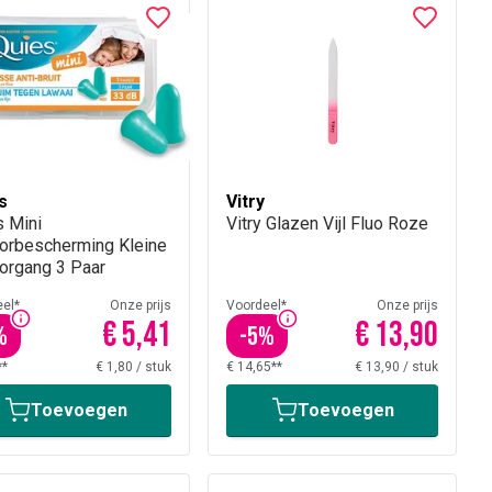
s
Vitry
s Mini
Vitry Glazen Vijl Fluo Roze
orbescherming Kleine
organg 3 Paar
el*
Onze prijs
Voordeel*
Onze prijs
€ 5,41
€ 13,90
%
-
5
%
**
€ 1,80
/
stuk
€ 14,65**
€ 13,90
/
stuk
Toevoegen
Toevoegen