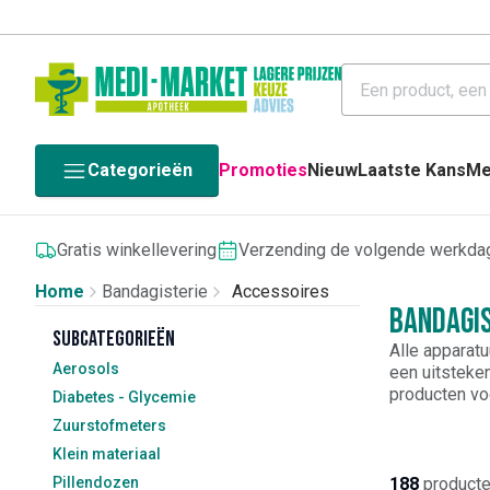
Categorieën
Promoties
Nieuw
Laatste Kans
Me
Gratis winkellevering
Verzending de volgende werkda
Home
Bandagisterie
Accessoires
Bandagis
Subcategorieën
Alle apparat
Aerosols
een uitsteken
producten voo
Diabetes - Glycemie
batterijen, o
Zuurstofmeters
bovendien vl
Klein materiaal
Pillendozen
188
product