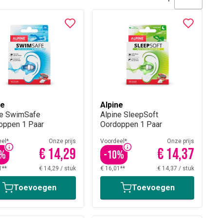
ne
Alpine
ne SwimSafe
Alpine SleepSoft
oppen 1 Paar
Oordoppen 1 Paar
el*
Onze prijs
Voordeel*
Onze prijs
€ 14,29
€ 14,37
%
-
10
%
1**
€ 14,29
/
stuk
€ 16,01**
€ 14,37
/
stuk
Toevoegen
Toevoegen