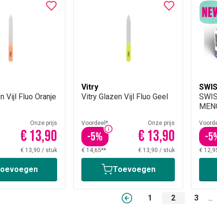
Vitry
SWIS
n Vijl Fluo Oranje
Vitry Glazen Vijl Fluo Geel
SWIS
MEN
Onze prijs
Voordeel*
Onze prijs
Voorde
€ 13,90
€ 13,90
-
5
%
-
5
€ 13,90
/
stuk
€ 14,65**
€ 13,90
/
stuk
€ 12,9
oevoegen
Toevoegen
1
2
3
...