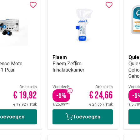
Flaem
Quie
ience Moto
Flaem Zeffiro
Quie
 1 Paar
Inhalatiekamer
Geho
Geho
Onze prijs
Voordeel*
Onze prijs
Voorde
€ 19,92
€ 24,66
-
5
%
-
5
€ 19,92
/
stuk
€ 25,99**
€ 24,66
/
stuk
€ 5,70
oevoegen
Toevoegen