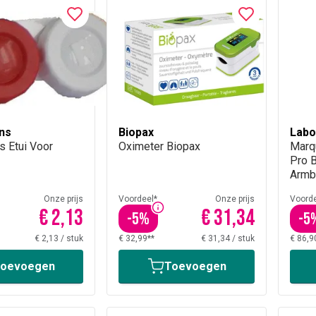
ns
Biopax
Labo
 Etui Voor
Oximeter Biopax
Vert
Marq
Pro 
Armb
Onze prijs
Voordeel*
Onze prijs
Voorde
€ 2,13
€ 31,34
-
5
%
-
5
€ 2,13
/
stuk
€ 32,99**
€ 31,34
/
stuk
€ 86,9
oevoegen
Toevoegen