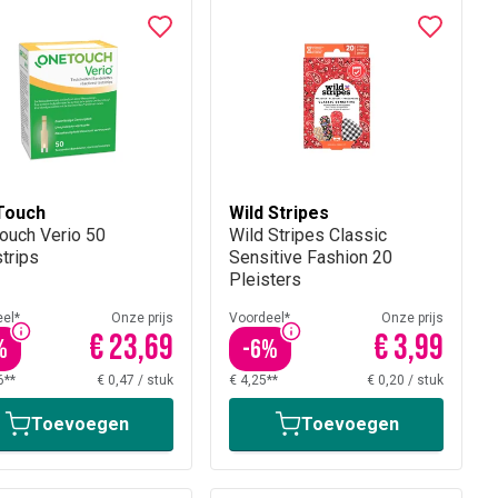
Touch
Wild Stripes
ouch Verio 50
Wild Stripes Classic
trips
Sensitive Fashion 20
Pleisters
el*
Onze prijs
Voordeel*
Onze prijs
€ 23,69
€ 3,99
%
-
6
%
6**
€ 0,47
/
stuk
€ 4,25**
€ 0,20
/
stuk
Toevoegen
Toevoegen