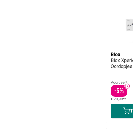
Blox
Blox Xper
Oordopjes
Voordeel*
-
5
%
€ 20,99**
T