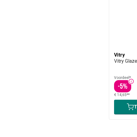
Vitry
Vitry Glaze
Voordeel*
-
5
%
€ 14,65**
T