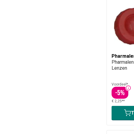
Pharmale
Pharmalens
Lenzen
Voordeel*
-
5
%
€ 2,25**
T