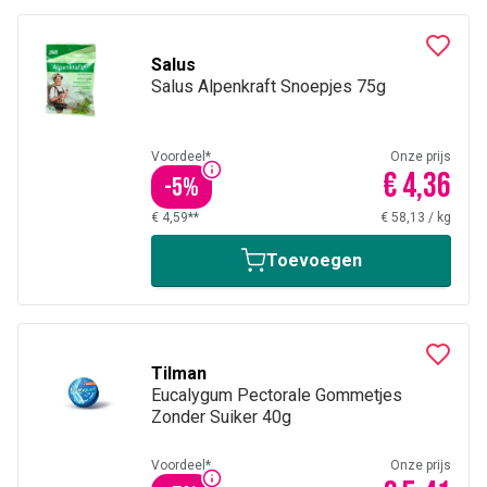
Salus
Salus Alpenkraft Snoepjes 75g
Voordeel*
Onze prijs
€ 4,36
-
5
%
€ 4,59**
€ 58,13
/
kg
Toevoegen
Tilman
Eucalygum Pectorale Gommetjes
Zonder Suiker 40g
Voordeel*
Onze prijs