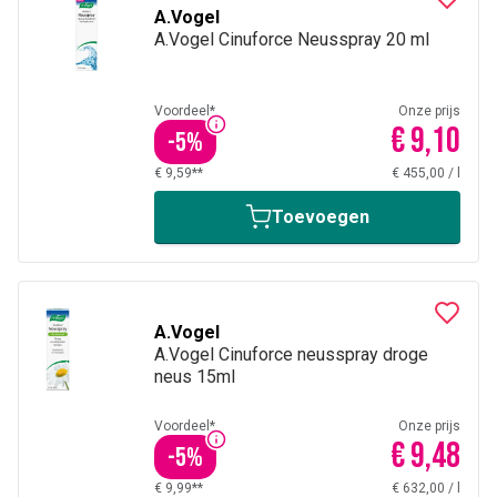
A.Vogel
A.Vogel Cinuforce Neusspray 20 ml
Voordeel*
Onze prijs
€ 9,10
-
5
%
€ 9,59**
€ 455,00
/
l
Toevoegen
A.Vogel
A.Vogel Cinuforce neusspray droge
neus 15ml
Voordeel*
Onze prijs
€ 9,48
-
5
%
€ 9,99**
€ 632,00
/
l