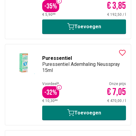
€ 3,85
-
35
%
€ 5,90**
€ 192,50
/
l
Toevoegen
Puressentiel
Puressentiel Ademhaling Neusspray
15ml
Voordeel*
Onze prijs
€ 7,05
-
32
%
€ 10,30**
€ 470,00
/
l
Toevoegen