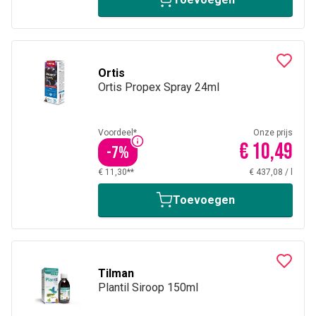
Ortis
Ortis Propex Spray 24ml
Voordeel*
Onze prijs
€ 10,49
-
7
%
€ 11,30**
€ 437,08
/
l
Toevoegen
Tilman
Plantil Siroop 150ml