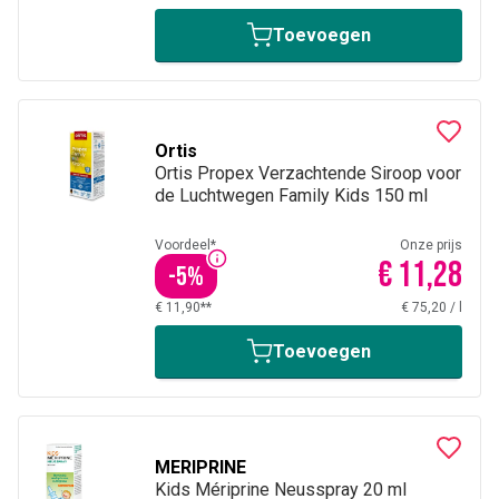
Toevoegen
Ortis
Ortis Propex Verzachtende Siroop voor
de Luchtwegen Family Kids 150 ml
Voordeel*
Onze prijs
€ 11,28
-
5
%
€ 11,90**
€ 75,20
/
l
Toevoegen
MERIPRINE
Kids Mériprine Neusspray 20 ml