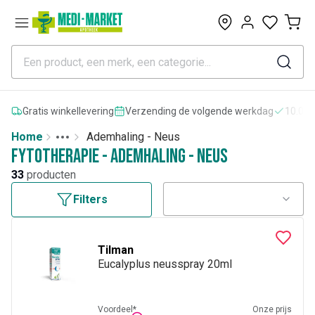
0
Gratis winkellevering
Verzending de volgende werkdag
10.000
Home
Ademhaling - Neus
Toggle menu
More
Fytotherapie - Ademhaling - Neus
33
producten
Filters
Tilman
Eucalyplus neusspray 20ml
Voordeel*
Onze prijs