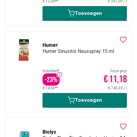
€ 12,30**
€ 297,00
/
l
Toevoegen
Humer
Humer Sinusitis Neusspray 15 ml
Voordeel*
Onze prijs
€ 11,18
-
23
%
€ 14,50**
€ 745,33
/
l
Toevoegen
Biolys