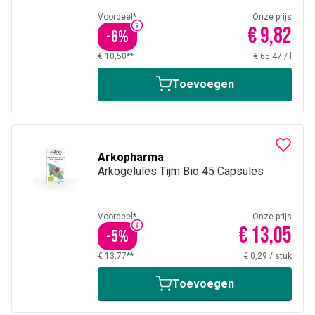
Voordeel*
Onze prijs
€ 9,82
-
6
%
€ 10,50**
€ 65,47
/
l
Toevoegen
Arkopharma
Arkogelules Tijm Bio 45 Capsules
Voordeel*
Onze prijs
€ 13,05
-
5
%
€ 13,77**
€ 0,29
/
stuk
Toevoegen