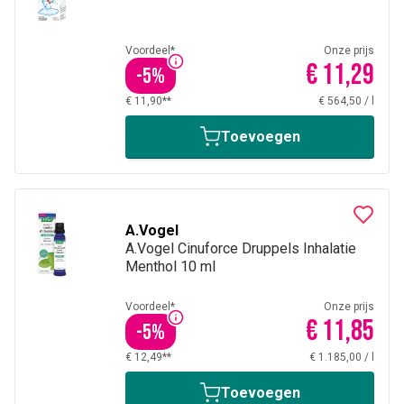
Voordeel*
Onze prijs
€ 11,29
-
5
%
€ 11,90**
€ 564,50
/
l
Toevoegen
A.Vogel
A.Vogel Cinuforce Druppels Inhalatie
Menthol 10 ml
Voordeel*
Onze prijs
€ 11,85
-
5
%
€ 12,49**
€ 1.185,00
/
l
Toevoegen