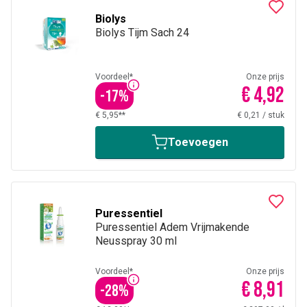
Biolys
Biolys Tijm Sach 24
Voordeel*
Onze prijs
€ 4,92
-
17
%
€ 5,95**
€ 0,21
/
stuk
Toevoegen
Puressentiel
Puressentiel Adem Vrijmakende
Neusspray 30 ml
Voordeel*
Onze prijs
€ 8,91
-
28
%