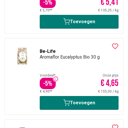
€ 5,41
-
5
%
€ 5,70**
€ 135,25
/
kg
Toevoegen
Be-Life
Aromaflor Eucalyptus Bio 30 g
Voordeel*
Onze prijs
€ 4,65
-
5
%
€ 4,90**
€ 155,00
/
kg
Toevoegen