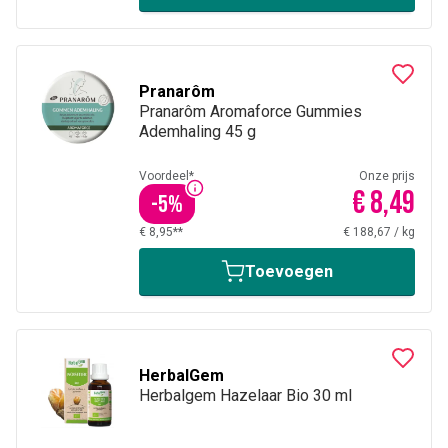
Pranarôm
Pranarôm Aromaforce Gummies
Ademhaling 45 g
Voordeel*
Onze prijs
€ 8,49
-
5
%
€ 8,95**
€ 188,67
/
kg
Toevoegen
HerbalGem
Herbalgem Hazelaar Bio 30 ml