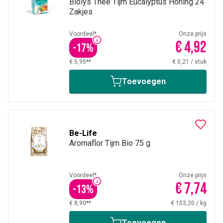
Biolys Thee Tijm Eucalyptus Honing 24
Zakjes
Voordeel*
Onze prijs
€ 4,92
-
17
%
€ 5,95**
€ 0,21
/
stuk
Toevoegen
Be-Life
Aromaflor Tijm Bio 75 g
Voordeel*
Onze prijs
€ 7,74
-
13
%
€ 8,90**
€ 103,20
/
kg
Toevoegen