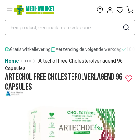
0
Gratis winkellevering
Verzending de volgende werkdag
10.000
Home
Artechol Free Cholesterolverlagend 96
Toggle menu
More
Capsules
Artechol Free Cholesterolverlagend 96
Capsules