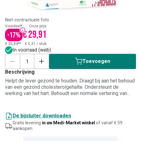
Niet-contractuele foto
Voordeel*
Onze prijs
€ 29,91
-
17
%
€ 35,84**
€ 0,31
/
stuk
In voorraad (web)
Toevoegen
Beschrijving
Helpt de lever gezond te houden. Draagt bij aan het behoud
van een gezond cholesterolgehalte. Ondersteunt de
werking van het hart. Behoudt een normale vertering van
vetten.
De bijsluiter downloaden
Gratis levering
in uw Medi-Market winkel
of vanaf € 59
aankopen