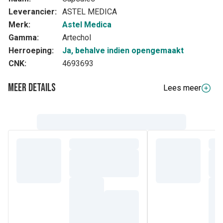
Leverancier:
ASTEL MEDICA
Merk:
Astel Medica
Gamma:
Artechol
Herroeping:
Ja, behalve indien opengemaakt
CNK:
4693693
Meer details
Lees meer
Samenstelling
Extract van salie (???????????? ??????????????????????
??.)
Extract van ?????????????????? ????????????????????
Korianderextract (???????????????????? ??????????????
??.).
?????????????????????????? ??????????????????
Lipo671®.
Thiamine hydrochloride