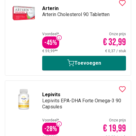
Arterin
Arterin Cholesterol 90 Tabletten
Voordeel*
Onze prijs
€ 32,99
-
45
%
€ 59,99**
€ 0,37
/
stuk
Toevoegen
Lepivits
Lepivits EPA-DHA Forte Omega-3 90
Capsules
Voordeel*
Onze prijs
€ 19,99
-
28
%