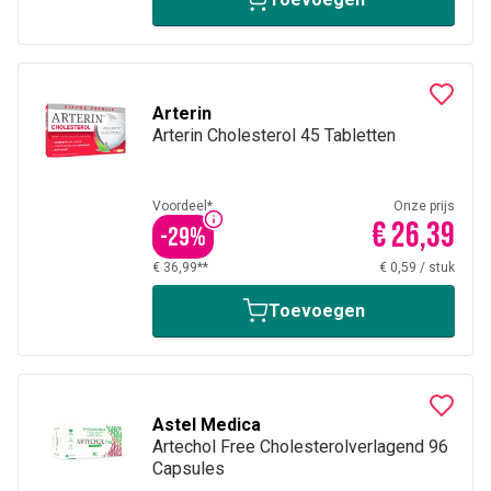
Arterin
Arterin Cholesterol 45 Tabletten
Voordeel*
Onze prijs
€ 26,39
-
29
%
€ 36,99**
€ 0,59
/
stuk
Toevoegen
Astel Medica
Artechol Free Cholesterolverlagend 96
Capsules