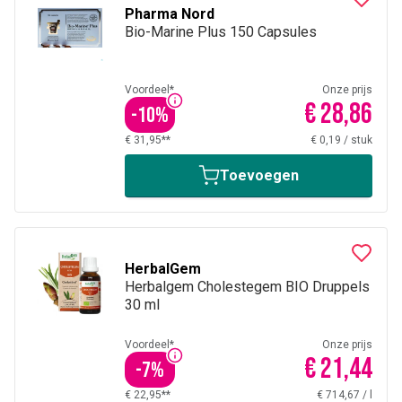
Pharma Nord
Bio-Marine Plus 150 Capsules
Voordeel*
Onze prijs
€ 28,86
-
10
%
€ 31,95**
€ 0,19
/
stuk
Toevoegen
HerbalGem
Herbalgem Cholestegem BIO Druppels
30 ml
Voordeel*
Onze prijs
€ 21,44
-
7
%
€ 22,95**
€ 714,67
/
l