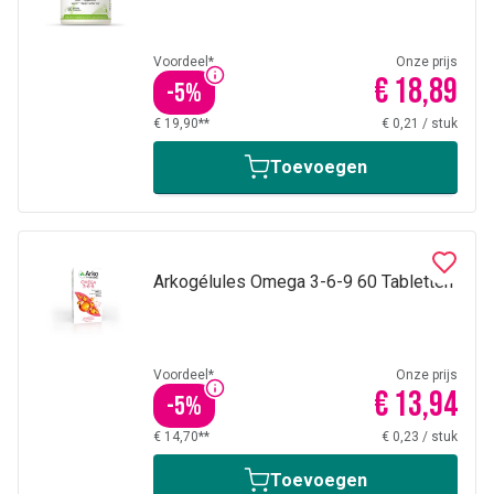
Voordeel*
Onze prijs
€ 18,89
-
5
%
€ 19,90**
€ 0,21
/
stuk
Toevoegen
Arkogélules Omega 3-6-9 60 Tabletten
Voordeel*
Onze prijs
€ 13,94
-
5
%
€ 14,70**
€ 0,23
/
stuk
Toevoegen