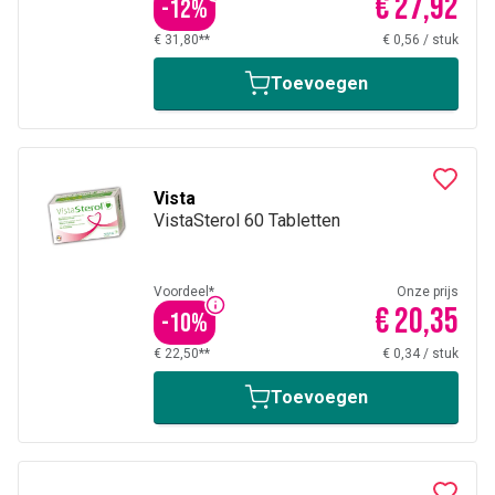
€ 27,92
-
12
%
€ 31,80**
€ 0,56
/
stuk
Toevoegen
Vista
VistaSterol 60 Tabletten
Voordeel*
Onze prijs
€ 20,35
-
10
%
€ 22,50**
€ 0,34
/
stuk
Toevoegen