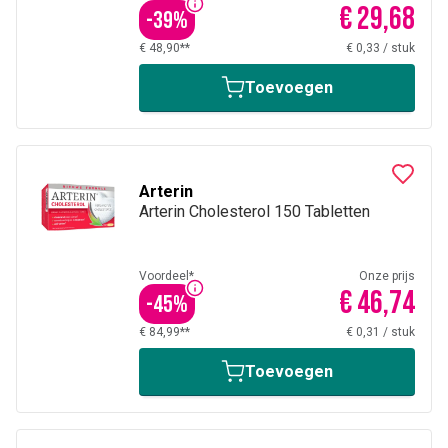
€ 29,68
-
39
%
€ 48,90**
€ 0,33
/
stuk
Toevoegen
Arterin
Arterin Cholesterol 150 Tabletten
Voordeel*
Onze prijs
€ 46,74
-
45
%
€ 84,99**
€ 0,31
/
stuk
Toevoegen