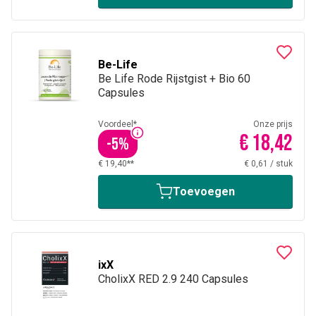
Be-Life
Be Life Rode Rijstgist + Bio 60
Capsules
Voordeel*
Onze prijs
€ 18,42
-
5
%
€ 19,40**
€ 0,61
/
stuk
Toevoegen
ixX
CholixX RED 2.9 240 Capsules