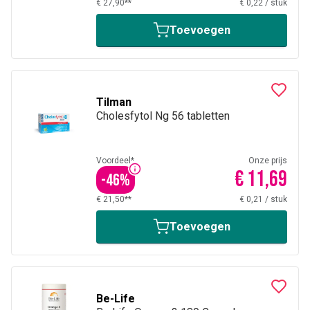
€ 27,90**
€ 0,22
/
stuk
Toevoegen
Tilman
Cholesfytol Ng 56 tabletten
Voordeel*
Onze prijs
€ 11,69
-
46
%
€ 21,50**
€ 0,21
/
stuk
Toevoegen
Be-Life