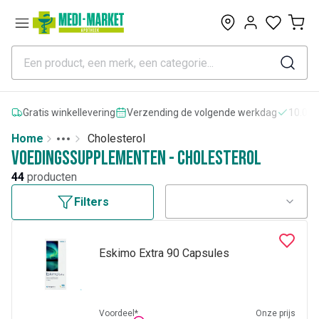
0
Gratis winkellevering
Verzending de volgende werkdag
10.000
Home
Cholesterol
Toggle menu
More
Voedingssupplementen - Cholesterol
44
producten
Filters
Eskimo Extra 90 Capsules
Voordeel*
Onze prijs