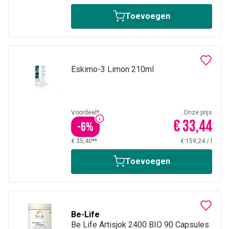
Toevoegen
Eskimo-3 Limon 210ml
Voordeel*
Onze prijs
€ 33,44
-
6
%
€ 35,40**
€ 159,24
/
l
Toevoegen
Be-Life
Be Life Artisjok 2400 BIO 90 Capsules