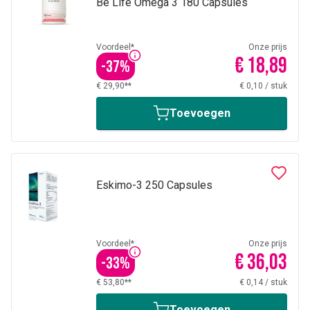
Be Life Omega 3 180 Capsules
Voordeel*
Onze prijs
€ 18,89
-
37
%
€ 29,90**
€ 0,10
/
stuk
Toevoegen
Eskimo-3 250 Capsules
Voordeel*
Onze prijs
€ 36,03
-
33
%
€ 53,80**
€ 0,14
/
stuk
Toevoegen