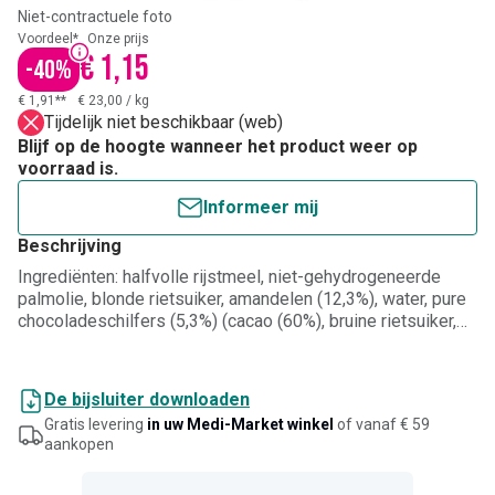
Niet-contractuele foto
Voordeel*
Onze prijs
€ 1,15
-
40
%
€ 1,91**
€ 23,00
/
kg
Tijdelijk niet beschikbaar (web)
Blijf op de hoogte wanneer het product weer op
voorraad is.
Informeer mij
Beschrijving
Ingrediënten: halfvolle rijstmeel, niet-gehydrogeneerde
palmolie, blonde rietsuiker, amandelen (12,3%), water, pure
chocoladeschilfers (5,3%) (cacao (60%), bruine rietsuiker,
cacaoboter (10%)), aardappelzetmeel, amandelpoeder (3%),
ei, rijststroop, emulgator: zonnebloemlecithine, zout,
verdikkingsmiddel: xanthaangom, bakpoeder:
De bijsluiter downloaden
ammoniumcarbonaat, zeewier (Lithothamnium calcareum).
Gratis levering
in uw Medi-Market winkel
of vanaf € 59
Zonder gluten, zonder melk, zonder conserveermiddelen,
aankopen
zonder kleurstoffen. Bio.