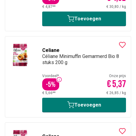
€ 4,87**
€ 30,80
/
kg
Toevoegen
Celiane
Céliane Minimuffin Gemarmerd Bio 8
stuks 200 g
Voordeel*
Onze prijs
€ 5,37
-
5
%
€ 5,66**
€ 26,85
/
kg
Toevoegen