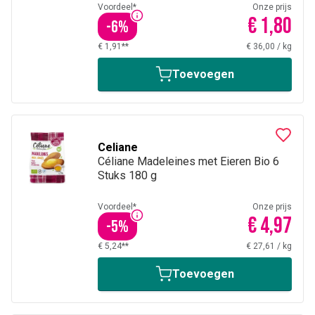
Voordeel*
Onze prijs
€ 1,80
-
6
%
€ 1,91**
€ 36,00
/
kg
Toevoegen
Celiane
Céliane Madeleines met Eieren Bio 6
Stuks 180 g
Voordeel*
Onze prijs
€ 4,97
-
5
%
€ 5,24**
€ 27,61
/
kg
Toevoegen