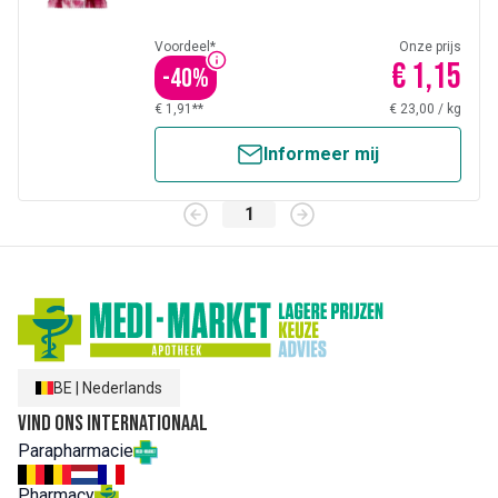
Voordeel*
Onze prijs
€ 1,15
-
40
%
€ 1,91**
€ 23,00
/
kg
Informeer mij
1
BE
|
Nederlands
Vind ons internationaal
Parapharmacie
Pharmacy