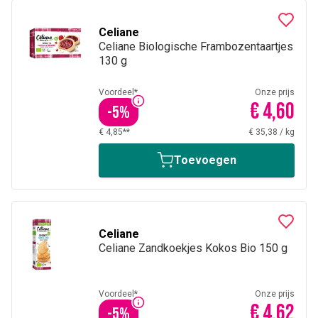
Celiane
Celiane Biologische Frambozentaartjes
130 g
Voordeel*
Onze prijs
€ 4,60
-
5
%
€ 4,85**
€ 35,38
/
kg
Toevoegen
Celiane
Celiane Zandkoekjes Kokos Bio 150 g
Voordeel*
Onze prijs
€ 4,62
-
5
%