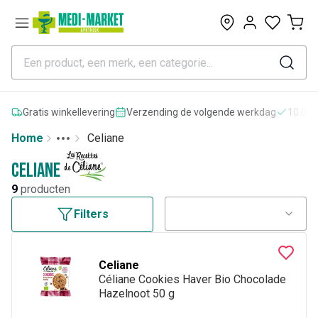
0
Gratis winkellevering
Verzending de volgende werkdag
10.000
Home
Celiane
Toggle menu
More
Celiane
9
producten
Filters
Celiane
Céliane Cookies Haver Bio Chocolade
Hazelnoot 50 g