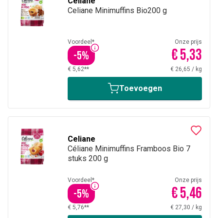
Celiane
Celiane Minimuffins Bio200 g
Voordeel*
Onze prijs
€ 5,33
-
5
%
€ 5,62**
€ 26,65
/
kg
Toevoegen
Celiane
Céliane Minimuffins Framboos Bio 7
stuks 200 g
Voordeel*
Onze prijs
€ 5,46
-
5
%
€ 5,76**
€ 27,30
/
kg