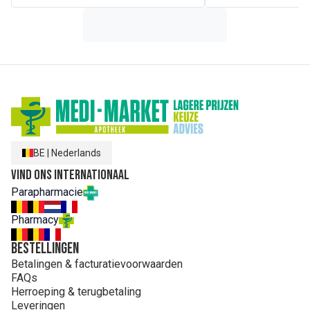
cellulose, DL-alfa-tocoferylacetaat, D-alfa-
tocoferylwaterstofsuccinaat (vitamine E), retinylacetaat
(vitamine A), glansmiddelen:
hydroxylpropylmethylcellulose, antiklontermiddelen:
magnesiumzouten van vetzuren, siliciumdioxide,
pyrridoxine hydrochloride (vitamine b6, zeïne (maiseiwit),
kleurstof: ijzeroxide.
BE
|
Nederlands
Vind ons internationaal
Parapharmacie
Pharmacy
Bestellingen
Betalingen & facturatievoorwaarden
FAQs
Herroeping & terugbetaling
Leveringen