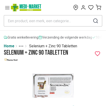
0
Gratis winkellevering
Verzending de volgende werkdag
10.000
Home
Selenium + Zinc 90 Tabletten
Toggle menu
More
Selenium + Zinc 90 Tabletten