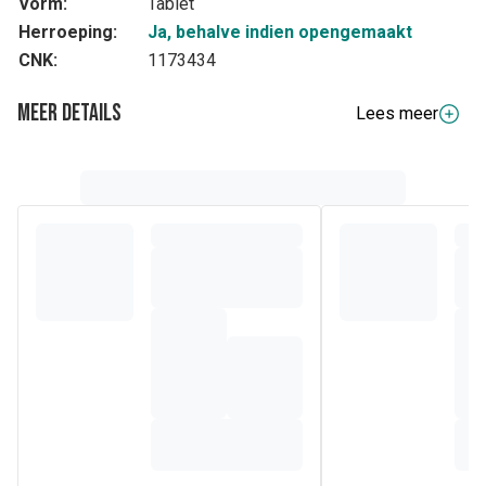
Vorm:
Tablet
Herroeping:
Ja, behalve indien opengemaakt
CNK:
1173434
Meer details
Lees meer
Volledige beschrijving
Bevat organische seleniumgist (SelenoPrecise, zink en
vitamines A, B6, C en E.) Goed voor het immuunsysteem.
Samenstelling
1 tablet bevat:
% ADH*
selenium (organisch)
1 µg
182%
zink (zink-gluconaat)
15 mg
15%
vitamine A
8 µg RE
1%
vitamine B
2 mg
143%
6
vitamine C
9 mg
113%
vitamine E
15 mg a-TE
125%
*ADH = Aanbevolen Dagelijkse Hoeveelheid
Ingrediënten:
Zinkgluconaat (zink) , L-ascorbinezuur (vitamine C), seleen
verrijkt
gist
(*SelenoPrecise®), vulstof: microkristallijne