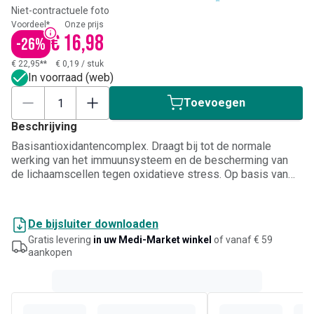
Niet-contractuele foto
Voordeel*
Onze prijs
€ 16,98
-
26
%
€ 22,95**
€ 0,19
/
stuk
In voorraad (web)
Toevoegen
Beschrijving
Basisantioxidantencomplex. Draagt ​​bij tot de normale
werking van het immuunsysteem en de bescherming van
de lichaamscellen tegen oxidatieve stress. Op basis van
selenium, zink, vitamine A, C, B6 en E.
De bijsluiter downloaden
Gratis levering
in uw Medi-Market winkel
of vanaf € 59
aankopen