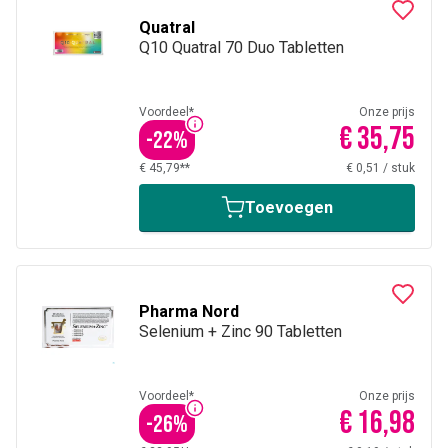
Quatral
Q10 Quatral 70 Duo Tabletten
Voordeel*
Onze prijs
€ 35,75
-
22
%
€ 45,79**
€ 0,51
/
stuk
Toevoegen
Pharma Nord
Selenium + Zinc 90 Tabletten
Voordeel*
Onze prijs
€ 16,98
-
26
%