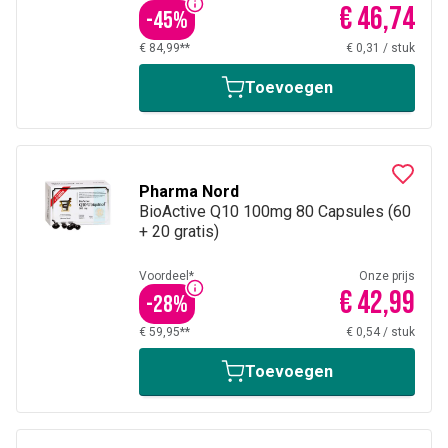
€ 46,74
-
45
%
€ 84,99**
€ 0,31
/
stuk
Toevoegen
Pharma Nord
BioActive Q10 100mg 80 Capsules (60
+ 20 gratis)
Voordeel*
Onze prijs
€ 42,99
-
28
%
€ 59,95**
€ 0,54
/
stuk
Toevoegen