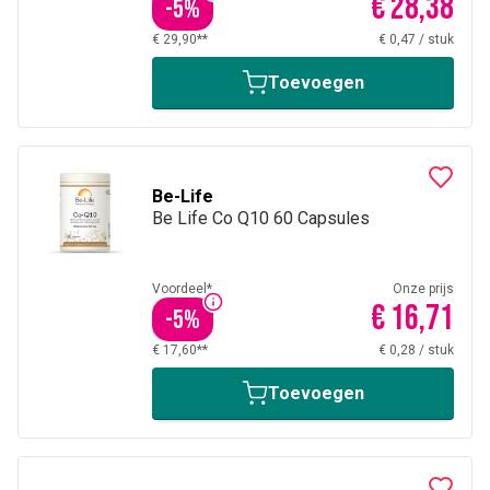
€ 28,38
-
5
%
€ 29,90**
€ 0,47
/
stuk
Toevoegen
Be-Life
Be Life Co Q10 60 Capsules
Voordeel*
Onze prijs
€ 16,71
-
5
%
€ 17,60**
€ 0,28
/
stuk
Toevoegen