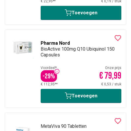
€ 22,95**
€ 0,19
/
stuk
Toevoegen
Pharma Nord
BioActive 100mg Q10 Ubiquinol 150
Capsules
Voordeel*
Onze prijs
€ 79,99
-
29
%
€ 112,95**
€ 0,53
/
stuk
Toevoegen
MetaViva 90 Tabletten