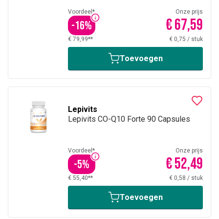
Voordeel*
Onze prijs
€ 67,59
-
16
%
€ 79,99**
€ 0,75
/
stuk
Toevoegen
Lepivits
Lepivits CO-Q10 Forte 90 Capsules
Voordeel*
Onze prijs
€ 52,49
-
5
%
€ 55,40**
€ 0,58
/
stuk
Toevoegen