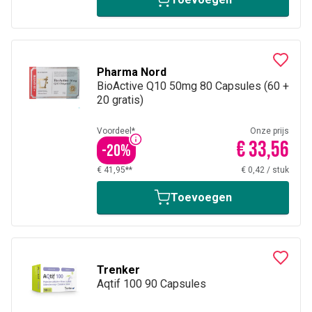
Pharma Nord
BioActive Q10 50mg 80 Capsules (60 +
20 gratis)
Voordeel*
Onze prijs
€ 33,56
-
20
%
€ 41,95**
€ 0,42
/
stuk
Toevoegen
Trenker
Aqtif 100 90 Capsules