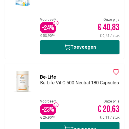
Voordeel*
Onze prijs
€ 40,83
-
24
%
€ 53,90**
€ 0,45
/
stuk
Toevoegen
Be-Life
Be Life Vit C 500 Neutral 180 Capsules
Voordeel*
Onze prijs
€ 20,63
-
23
%
€ 26,90**
€ 0,11
/
stuk
Toevoegen