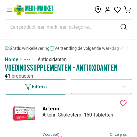
0
Gratis winkellevering
Verzending de volgende werkdag
10.000
Home
Antioxidanten
Toggle menu
More
Voedingssupplementen - Antioxidanten
41
producten
Filters
Arterin
Arterin Cholesterol 150 Tabletten
Voordeel*
Onze prijs