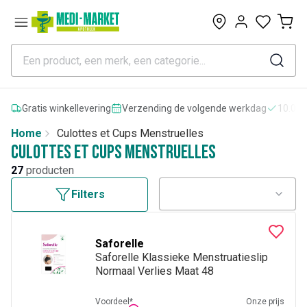
0
Gratis winkellevering
Verzending de volgende werkdag
10.000
Home
Culottes et Cups Menstruelles
Culottes et Cups Menstruelles
27
producten
Filters
Saforelle
Saforelle Klassieke Menstruatieslip
Normaal Verlies Maat 48
Voordeel*
Onze prijs