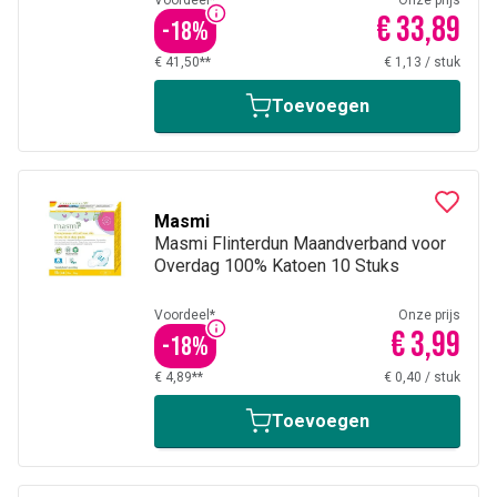
Voordeel*
Onze prijs
€ 33,89
-
18
%
€ 41,50**
€ 1,13
/
stuk
Toevoegen
Masmi
Masmi Flinterdun Maandverband voor
Overdag 100% Katoen 10 Stuks
Voordeel*
Onze prijs
€ 3,99
-
18
%
€ 4,89**
€ 0,40
/
stuk
Toevoegen