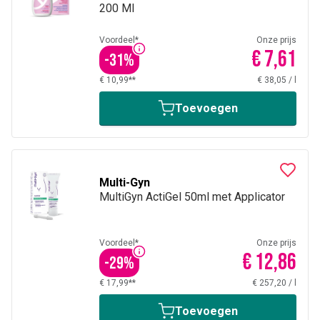
200 Ml
Voordeel*
Onze prijs
€ 7,61
-
31
%
€ 10,99**
€ 38,05
/
l
Toevoegen
Multi-Gyn
MultiGyn ActiGel 50ml met Applicator
Voordeel*
Onze prijs
€ 12,86
-
29
%
€ 17,99**
€ 257,20
/
l
Toevoegen