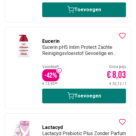
Toevoegen
Eucerin
Eucerin pH5 Intim Protect Zachte
Reinigingsvloeistof Gevoelige en
Geïrriteerde Huid met pomp 250ml
Voordeel*
Onze prijs
€ 8,03
-
42
%
€ 13,95**
€ 32,12
/
l
Toevoegen
Lactacyd
Lactacyd Prebiotic Plus Zonder Parfum