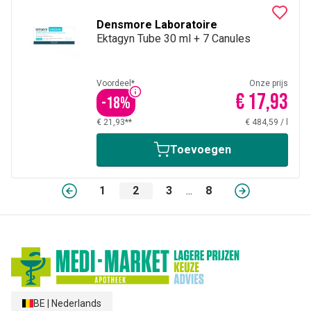
Densmore Laboratoire
Ektagyn Tube 30 ml + 7 Canules
Voordeel*
Onze prijs
€ 17,93
-
18
%
€ 21,93**
€ 484,59
/
l
Toevoegen
1
2
3
...
8
BE
|
Nederlands