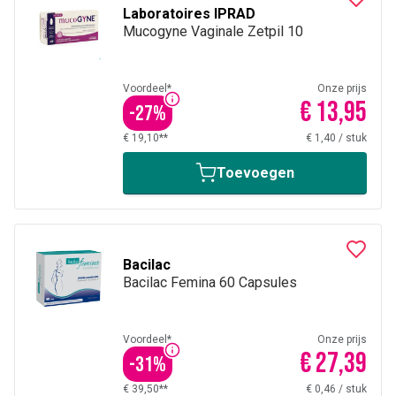
Laboratoires IPRAD
Mucogyne Vaginale Zetpil 10
Voordeel*
Onze prijs
€ 13,95
-
27
%
€ 19,10**
€ 1,40
/
stuk
Toevoegen
Bacilac
Bacilac Femina 60 Capsules
Voordeel*
Onze prijs
€ 27,39
-
31
%
€ 39,50**
€ 0,46
/
stuk