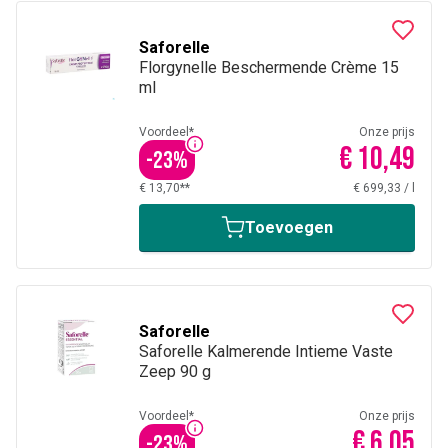
Saforelle
Florgynelle Beschermende Crème 15
ml
Voordeel*
Onze prijs
€ 10,49
-
23
%
€ 13,70**
€ 699,33
/
l
Toevoegen
Saforelle
Saforelle Kalmerende Intieme Vaste
Zeep 90 g
Voordeel*
Onze prijs
€ 6,05
-
23
%