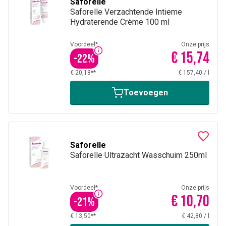
Saforelle
Saforelle Verzachtende Intieme
Hydraterende Crème 100 ml
Voordeel*
Onze prijs
€ 15,74
-
22
%
€ 20,18**
€ 157,40
/
l
Toevoegen
Saforelle
Saforelle Ultrazacht Wasschuim 250ml
Voordeel*
Onze prijs
€ 10,70
-
21
%
€ 13,50**
€ 42,80
/
l