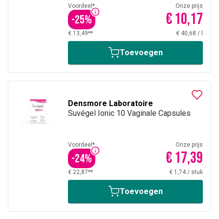
Voordeel*
Onze prijs
€ 10,17
-
25
%
€ 13,49**
€ 40,68
/
l
Toevoegen
Densmore Laboratoire
Suvégel Ionic 10 Vaginale Capsules
Voordeel*
Onze prijs
€ 17,39
-
24
%
€ 22,87**
€ 1,74
/
stuk
Toevoegen