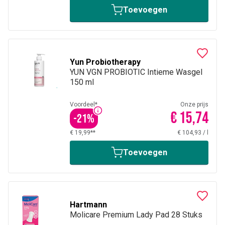
Toevoegen
Yun Probiotherapy
YUN VGN PROBIOTIC Intieme Wasgel
150 ml
Voordeel*
Onze prijs
€ 15,74
-
21
%
€ 19,99**
€ 104,93
/
l
Toevoegen
Hartmann
Molicare Premium Lady Pad 28 Stuks