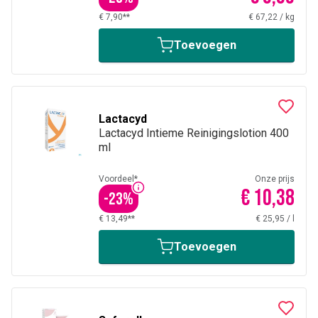
€ 7,90**
€ 67,22
/
kg
Toevoegen
Lactacyd
Lactacyd Intieme Reinigingslotion 400
ml
Voordeel*
Onze prijs
€ 10,38
-
23
%
€ 13,49**
€ 25,95
/
l
Toevoegen