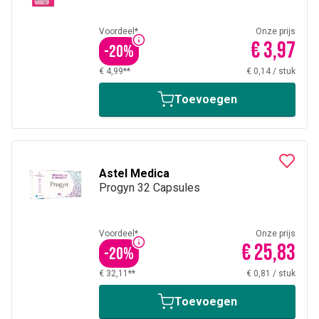
Voordeel*
Onze prijs
€ 3,97
-
20
%
€ 4,99**
€ 0,14
/
stuk
Toevoegen
Astel Medica
Progyn 32 Capsules
Voordeel*
Onze prijs
€ 25,83
-
20
%
€ 32,11**
€ 0,81
/
stuk
Toevoegen