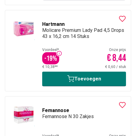
Hartmann
Molicare Premium Lady Pad 4,5 Drops
43 x 16,2 cm 14 Stuks
Voordeel*
Onze prijs
€ 8,44
-
19
%
€ 10,38**
€ 0,60
/
stuk
Toevoegen
Femannose
Femannose N 30 Zakjes