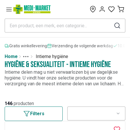
0
Gratis winkellevering
Verzending de volgende werkdag
10.000
Home
Intieme hygiëne
Toggle menu
More
Hygiëne & seksualiteit - Intieme hygiëne
Intieme delen mag u niet verwaarlozen bij uw dagelijkse
hygiëne. U vindt hier onze selectie producten voor de
verzorging van de meest intieme delen van uw lichaam. Het
gaat hier over de verzorging van onder andere de
vaginale
flora
, om kleine
vaginale infecties
te genezen, maar ook
behandelingen voor de anus.
Tampons, inlegkruisjes
,
146
producten
maandverbanden
, PH neutrale zepen, verzachtende
verzorgingsproducten, desinfecterende
Filters
verzorgingsproducten en alle soorten artikelen geschikt
voor
intieme hygiëne
.