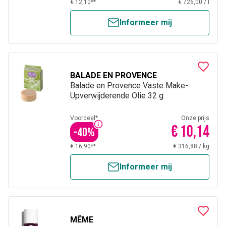
€ 12,10**
€ 726,00
/
l
Informeer mij
BALADE EN PROVENCE
Balade en Provence Vaste Make-
Upverwijderende Olie 32 g
Voordeel*
Onze prijs
€ 10,14
-
40
%
€ 16,90**
€ 316,88
/
kg
Informeer mij
MÊME