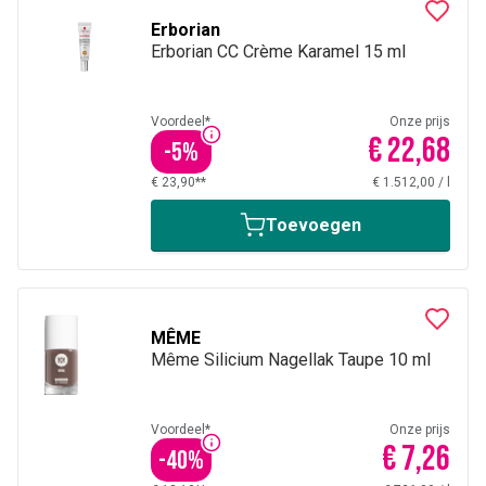
Erborian
Erborian CC Crème Karamel 15 ml
Voordeel*
Onze prijs
€ 22,68
-
5
%
€ 23,90**
€ 1.512,00
/
l
Toevoegen
MÊME
Même Silicium Nagellak Taupe 10 ml
Voordeel*
Onze prijs
€ 7,26
-
40
%