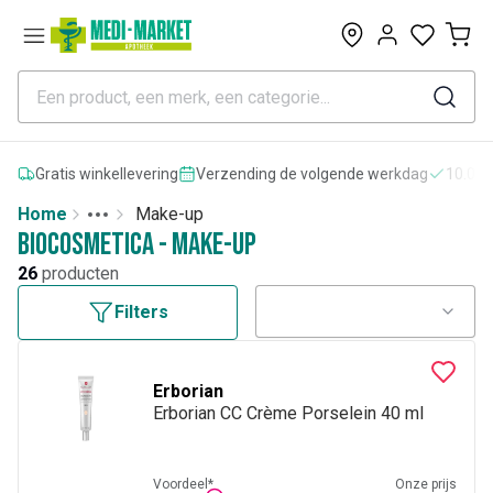
0
Gratis winkellevering
Verzending de volgende werkdag
10.000
Home
Make-up
Toggle menu
More
Biocosmetica - Make-up
26
producten
Filters
Erborian
Erborian CC Crème Porselein 40 ml
Voordeel*
Onze prijs