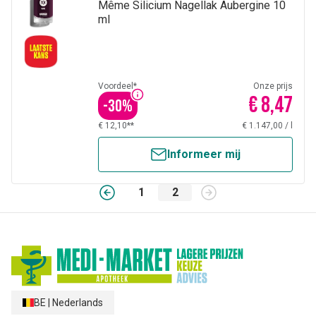
Même Silicium Nagellak Aubergine 10
ml
Voordeel*
Onze prijs
€ 8,47
-
30
%
€ 12,10**
€ 1.147,00
/
l
Informeer mij
1
2
BE
|
Nederlands