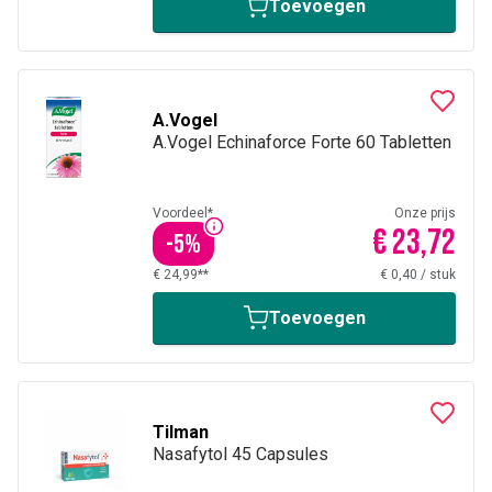
Toevoegen
A.Vogel
A.Vogel Echinaforce Forte 60 Tabletten
Voordeel*
Onze prijs
€ 23,72
-
5
%
€ 24,99**
€ 0,40
/
stuk
Toevoegen
Tilman
Nasafytol 45 Capsules