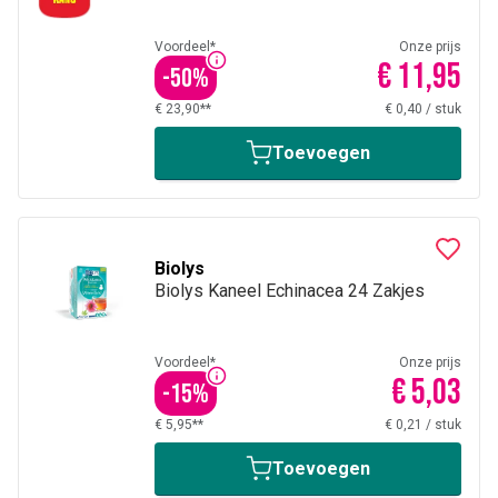
Voordeel*
Onze prijs
€ 11,95
-
50
%
€ 23,90**
€ 0,40
/
stuk
Toevoegen
Biolys
Biolys Kaneel Echinacea 24 Zakjes
Voordeel*
Onze prijs
€ 5,03
-
15
%
€ 5,95**
€ 0,21
/
stuk
Toevoegen