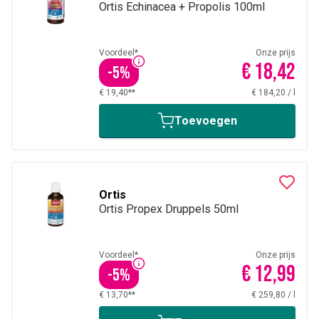
Ortis Echinacea + Propolis 100ml
Voordeel*
Onze prijs
€ 18,42
-
5
%
€ 19,40**
€ 184,20
/
l
Toevoegen
Ortis
Ortis Propex Druppels 50ml
Voordeel*
Onze prijs
€ 12,99
-
5
%
€ 13,70**
€ 259,80
/
l