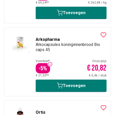
€ 69,24**
€ 262,88
/
kg
Toevoegen
Arkopharma
Arkocapsules koninginnenbrood Bio
caps 45
Voordeel*
Onze prijs
€ 20,82
-
5
%
€ 21,93**
€ 0,46
/
stuk
Toevoegen
Ortis