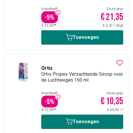
Voordeel*
Onze prijs
€ 21,35
-
5
%
€ 22,50**
€ 0,47
/
stuk
Toevoegen
Ortis
Ortis Propex Verzachtende Siroop voor
de Luchtwegen 150 ml
Voordeel*
Onze prijs
€ 10,35
-
5
%
€ 10,90**
€ 69,00
/
l
Toevoegen