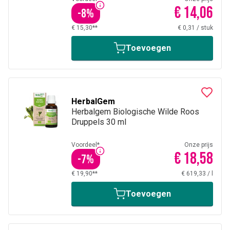
€ 14,06
-
8
%
€ 15,30**
€ 0,31
/
stuk
Toevoegen
HerbalGem
Herbalgem Biologische Wilde Roos
Druppels 30 ml
Voordeel*
Onze prijs
€ 18,58
-
7
%
€ 19,90**
€ 619,33
/
l
Toevoegen