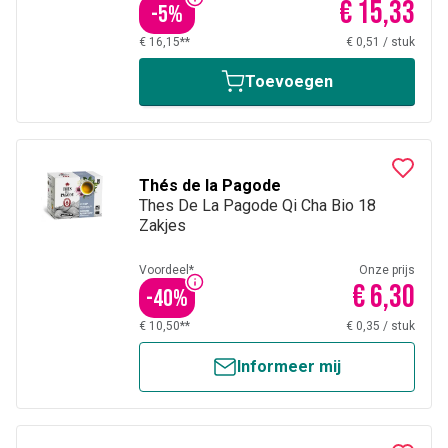
€ 15,33
-
5
%
€ 16,15**
€ 0,51
/
stuk
Toevoegen
Thés de la Pagode
Thes De La Pagode Qi Cha Bio 18
Zakjes
Voordeel*
Onze prijs
€ 6,30
-
40
%
€ 10,50**
€ 0,35
/
stuk
Informeer mij