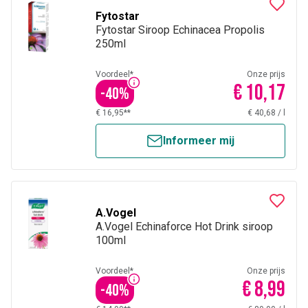
Fytostar
Fytostar Siroop Echinacea Propolis
250ml
Voordeel*
Onze prijs
€ 10,17
-
40
%
€ 16,95**
€ 40,68
/
l
Informeer mij
A.Vogel
A.Vogel Echinaforce Hot Drink siroop
100ml
Voordeel*
Onze prijs
€ 8,99
-
40
%