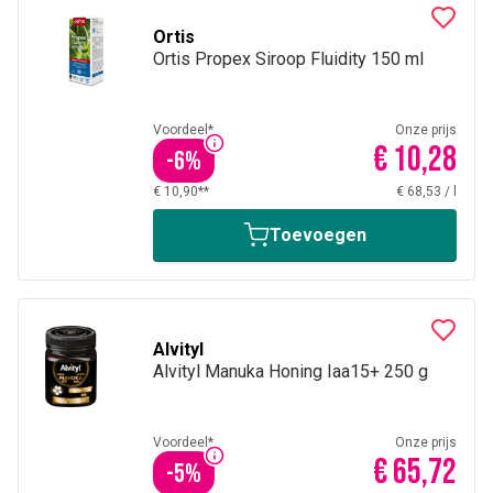
Ortis
Ortis Propex Siroop Fluidity 150 ml
Voordeel*
Onze prijs
€ 10,28
-
6
%
€ 10,90**
€ 68,53
/
l
Toevoegen
Alvityl
Alvityl Manuka Honing Iaa15+ 250 g
Voordeel*
Onze prijs
€ 65,72
-
5
%