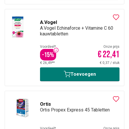
A.Vogel
A.Vogel Echinaforce + Vitamine C 60
kauwtabletten
Voordeel*
Onze prijs
€ 22,41
-
15
%
€ 26,49**
€ 0,37
/
stuk
Toevoegen
Ortis
Ortis Propex Express 45 Tabletten
Voordeel*
Onze prijs