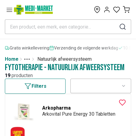
0
Gratis winkellevering
Verzending de volgende werkdag
10.000
Home
Natuurlijk afweersysteem
Toggle menu
More
Fytotherapie - Natuurlijk afweersysteem
19
producten
Filters
Arkopharma
Arkovital Pure Energy 30 Tabletten