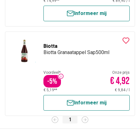
€ 14,99**
€ 89,90
/
l
Informeer mij
Biotta
Biotta Granaatappel Sap500ml
Voordeel*
Onze prijs
€ 4,92
-
5
%
€ 5,19**
€ 9,84
/
l
Informeer mij
1