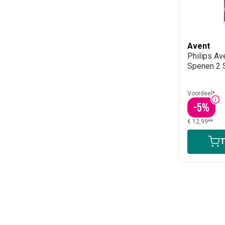
Avent
Philips Av
Spenen 2 
Voordeel*
-
5
%
€ 12,99**
T