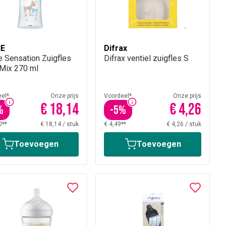
IE
Difrax
e Sensation Zuigfles
Difrax ventiel zuigfles S
 Mix 270 ml
el*
Onze prijs
Voordeel*
Onze prijs
€ 18,14
€ 4,26
%
-
5
%
0**
€ 18,14
/
stuk
€ 4,49**
€ 4,26
/
stuk
Toevoegen
Toevoegen