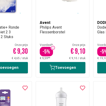
Avent
DOD
iatie+ Ronde
Philips Avent
Dodi
iet 2 3
Flessenborstel
Glas
 2 Stuks
Onze prijs
Voordeel*
Onze prijs
Voorde
€ 9,30
€ 9,10
-
5
%
-
5
€ 4,65
/
stuk
€ 9,59**
€ 9,10
/
stuk
€ 19,1
oevoegen
Toevoegen