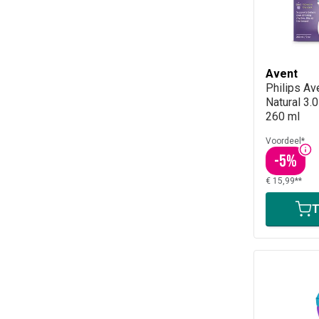
Avent
Philips Av
Natural 3.
260 ml
Voordeel*
-
5
%
€ 15,99**
T