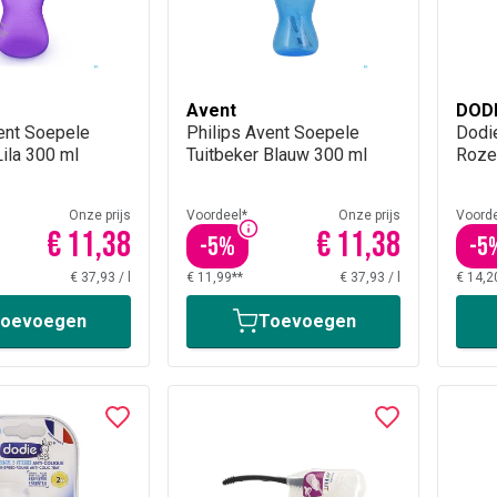
Avent
DOD
ent Soepele
Philips Avent Soepele
Dodie
Lila 300 ml
Tuitbeker Blauw 300 ml
Roze
Onze prijs
Voordeel*
Onze prijs
Voorde
€ 11,38
€ 11,38
-
5
%
-
5
€ 37,93
/
l
€ 11,99**
€ 37,93
/
l
€ 14,2
oevoegen
Toevoegen