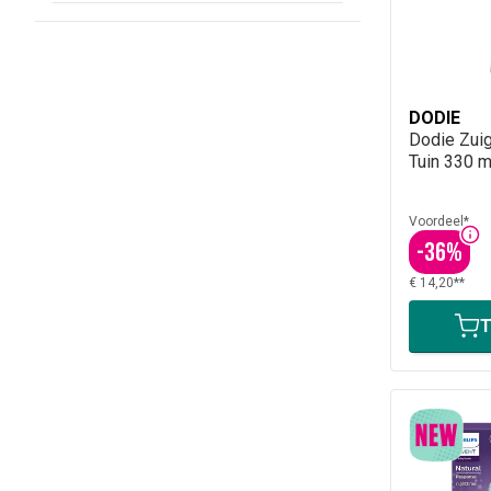
DODIE
Dodie Zuig
Tuin 330 m
Voordeel*
-
36
%
€ 14,20**
T