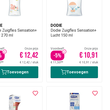
IE
DODIE
e Zuigfles Sensation+
Dodie Zuigfles Sensation+
t 270 ml
Lucht 150 ml
el*
Onze prijs
Voordeel*
Onze prijs
€ 12,42
€ 10,91
%
-
5
%
0**
€ 12,42
/
stuk
€ 11,50**
€ 10,91
/
stuk
Toevoegen
Toevoegen