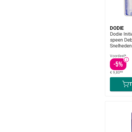
DODIE
Dodie Init
speen Deb
Snelheden
Voordeel*
-
5
%
€ 9,80**
T