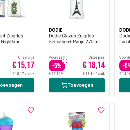
DODIE
DOD
ent Zuigfles
Dodie Glazen Zuigfles
Dodi
0 Nighttime
Sensation+ Parijs 270 ml
Luch
Onze prijs
Voordeel*
Onze prijs
Voorde
€ 15,17
€ 18,14
-
5
%
-
5
€ 15,17
/
stuk
€ 19,10**
€ 18,14
/
stuk
€ 13,1
oevoegen
Toevoegen