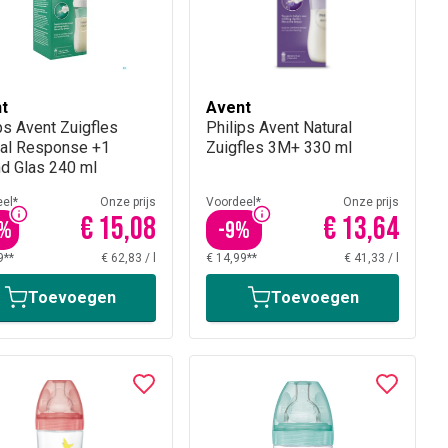
t
Avent
ps Avent Zuigfles
Philips Avent Natural
ral Response +1
Zuigfles 3M+ 330 ml
d Glas 240 ml
el*
Onze prijs
Voordeel*
Onze prijs
€ 15,08
€ 13,64
%
-
9
%
9**
€ 62,83
/
l
€ 14,99**
€ 41,33
/
l
Toevoegen
Toevoegen