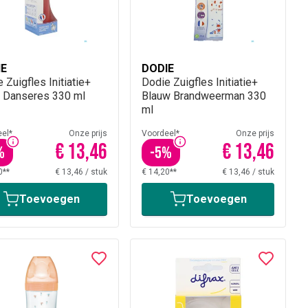
IE
DODIE
 Zuigfles Initiatie+
Dodie Zuigfles Initiatie+
 Danseres 330 ml
Blauw Brandweerman 330
ml
el*
Onze prijs
Voordeel*
Onze prijs
€ 13,46
€ 13,46
%
-
5
%
0**
€ 13,46
/
stuk
€ 14,20**
€ 13,46
/
stuk
Toevoegen
Toevoegen