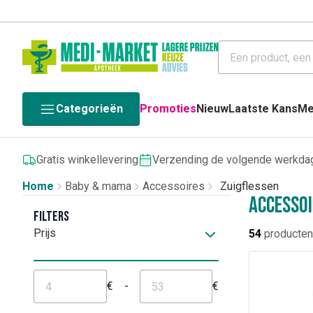
Categorieën
Promoties
Nieuw
Laatste Kans
Me
Gratis winkellevering
Verzending de volgende werkda
Home
Baby & mama
Accessoires
Zuigflessen
Accessoi
Filters
Prijs
54
producten
€
-
€