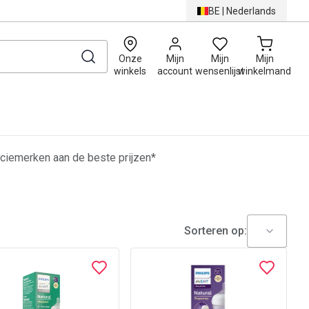
BE
|
Nederlands
0
Onze
Mijn
Mijn
Mijn
winkels
account
wensenlijst
winkelmand
ciemerken aan de beste prijzen*
Sorteren op: