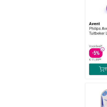
Avent
Philips Av
Tuitbeker 
Voordeel*
-
5
%
€ 11,99**
T