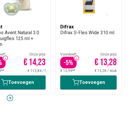
t
Difrax
ps Avent Natural 3.0
Difrax S-Fles Wide 310 ml
uigfles 125 ml +
n
el*
Onze prijs
Voordeel*
Onze prijs
€ 14,23
€ 13,28
%
-
5
%
9**
€ 113,84
/
l
€ 13,99**
€ 13,28
/
stuk
Toevoegen
Toevoegen