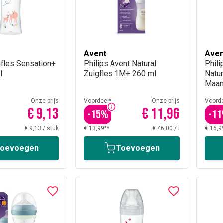
Avent
Aven
fles Sensation+
Philips Avent Natural
Phili
l
Zuigfles 1M+ 260 ml
Natu
Maan
Onze prijs
Voordeel*
Onze prijs
Voorde
€ 9,13
€ 11,96
-
15
%
-
11
€ 9,13
/
stuk
€ 13,99**
€ 46,00
/
l
€ 16,9
oevoegen
Toevoegen