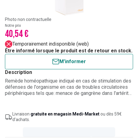
Photo non contractuelle
Notre prix
40,54 €
Temporairement indisponible (web)
Être informé lorsque le produit est de retour en stock.
M’informer
Description
Remède homéopathique indiqué en cas de stimulation des
défenses de l'organisme en cas de troubles circulatoires
périphériques tels que: menace de gangrène dans l'artérite
du fumeur, claudication intermittente, endartérite
oblitérante, acrocyanose, artériosclérose, décubitus,
cholestérolémie, dysménorrhée, surdité labyrinthique,
Livraison
gratuite en magasin Medi-Market
ou dès 59€
troubles de la circulation post-embolies, lymphatisme,
d’achats.
états post-apoplectiques et post-infarctus.