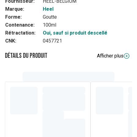
Fournisseur:
HEEL-BELGIUM
Marque:
Heel
Forme:
Goutte
Contenance:
100ml
Rétractation:
Oui, sauf si produit descellé
CNK:
0457721
Détails du produit
Afficher plus
Description complète
Solution buvable en gouttes. 100 ml
Composition
Solution buvable en gouttes. 1 ml