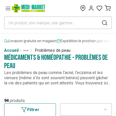
0
Livraison gratuite en magasin
Expédition le prochain jour ouvrab
Accueil
Problèmes de peau
Toggle menu
More
Médicaments & homéopathie - Problèmes de
peau
Les problèmes de peau comme l’
acné
, l’
eczéma
et les
verrues
(même s’ils sont souvent bénins) peuvent gâcher
la vie des patients qui en sont atteints. Vous trouverez ici
tous les médicaments destinés à traiter les problèmes de
peau comme les
mycoses
provoquées par des
champignons, les
démangeaisons allergiques
mais
94
produits
également de quoi se soigner des attaques extérieures
comme les
brûlures
et
piqûres d'insectes
.
Filtrer