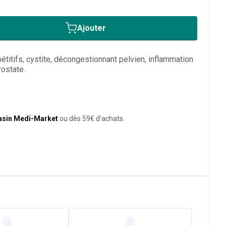
Ajouter
titifs, cystite, décongestionnant pelvien, inflammation
rostate.
asin Medi-Market
ou dès 59€ d’achats.