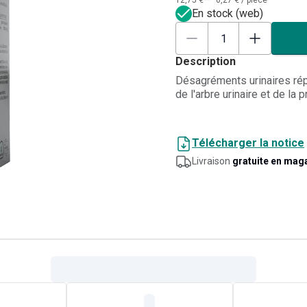
12,75 €**
0,27 €
/
pièce
En stock (web)
Description
Désagréments urinaires répé
de l'arbre urinaire et de la p
Télécharger la notice
Livraison
gratuite en mag