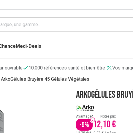
 Chance
Medi-Deals
our ouvrable
10.000 références santé et bien-être
Vos marqu
ArkoGélules Bruyère 45 Gélules Végétales
ArkoGélules Bruyè
Avantage*
Notre prix
12,10 €
-
5
%