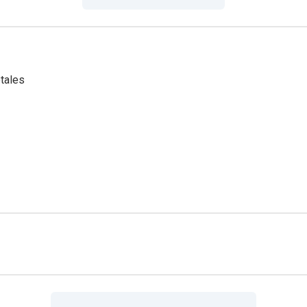
tales
(
Calluna vulgaris
).