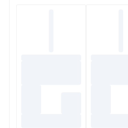
GELULE 1% VEGETALE: hydroxypropylméthylcellulose.
*Origine UE/Non-UE
Informations nutritionnelles moyennes
Pour 4 gélules
Poudre de sommité fleurie de Bruyère
18 mg