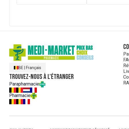
C
Pa
FA
Ré
BE
|
Français
Li
Trouvez-nous à l'étranger
Co
RA
Parapharmacie
Pharmacie