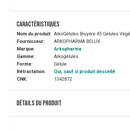
Caractéristiques
Nom du produit:
ArkoGélules Bruyère 45 Gélules Végé
Fournisseur:
ARKOPHARMA BELUX
Marque:
Arkopharma
Gamme:
Arkogélules
Forme:
Gélule
Rétractation:
Oui, sauf si produit descellé
CNK:
1342872
Détails du produit
Composition
Détail des ingrédients
Poudre (Totum intégral) de sommité fleurie de bruyère* 
Antiagglomérant : stéarate de magnésium.