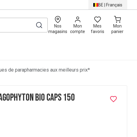
BE
|
Français
0
Nos
Mon
Mes
Mon
magasins
compte
favoris
panier
es de parapharmacies aux meilleurs prix*
agophyton Bio caps 150