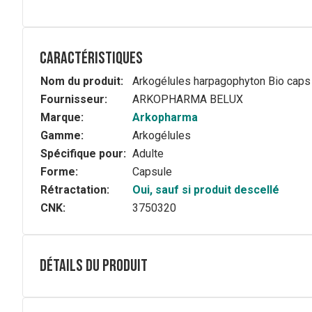
Caractéristiques
Nom du produit:
Arkogélules harpagophyton Bio caps
Fournisseur:
ARKOPHARMA BELUX
Marque:
Arkopharma
Gamme:
Arkogélules
Spécifique pour:
Adulte
Forme:
Capsule
Rétractation:
Oui, sauf si produit descellé
CNK:
3750320
Détails du produit
Description complète
La racine secondaire d'Harpagophytum aide à améliorer la