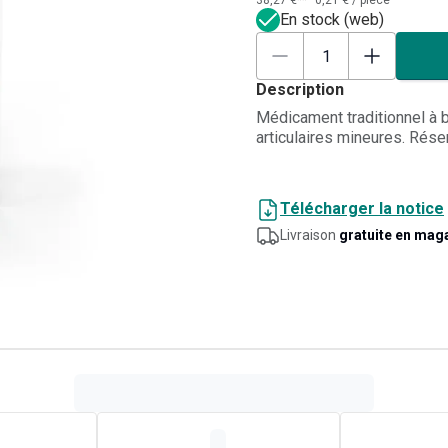
38,27 €**
0,21 €
/
pièce
En stock (web)
Description
Médicament traditionnel à b
articulaires mineures. Réser
Télécharger la notice
Livraison
gratuite en mag