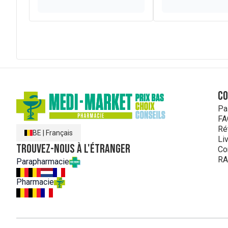
C
Pa
FA
Ré
BE
|
Français
Li
Trouvez-nous à l'étranger
Co
RA
Parapharmacie
Pharmacie