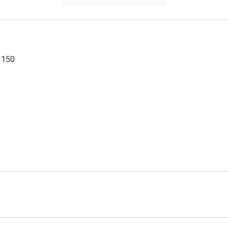
 150
 mobilité et la souplesse articulaire.