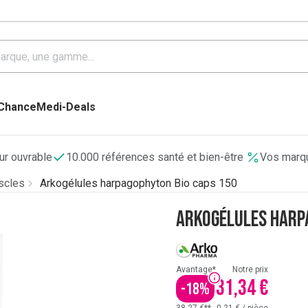
 Chance
Medi-Deals
our ouvrable
10.000 références santé et bien-être
Vos marqu
uscles
Arkogélules harpagophyton Bio caps 150
Arkogélules harp
Avantage*
Notre prix
31,34 €
-
18
%