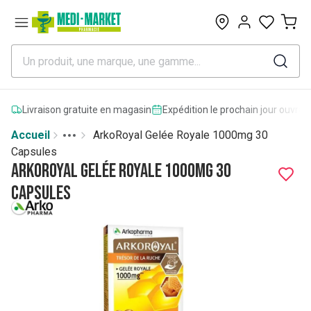
0
Livraison gratuite en magasin
Expédition le prochain jour ouvrab
Accueil
ArkoRoyal Gelée Royale 1000mg 30
Toggle menu
More
Capsules
ArkoRoyal Gelée Royale 1000mg 30
Capsules