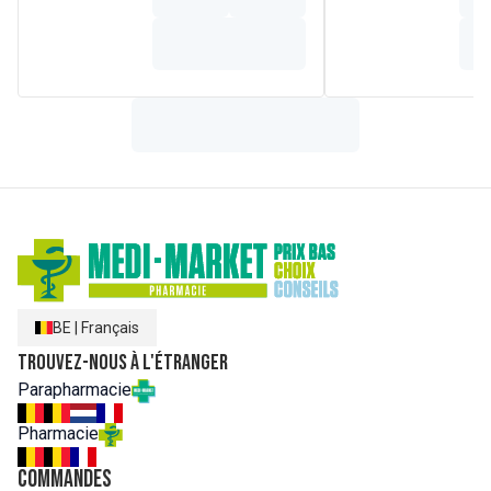
aussi des sucres, des protéines, des lipides, des minéraux
et des vitamines, ainsi qu'un grand nombre de substances
telles que les acides gras 1-HDA (Acide 1-
hydroxydécanoïque) et 1-H2DA (acide 1-hydroxy-2-
décénoïque).
Ingrédients:
Huile de germe de blé – Gelée royale lyophilisée –
Antiagglomérant : cire d'abeille – Antioxydant : acétate de
tocophérol.
Enveloppe : Gélatine – Glycérol – Colorant : caramel
ordinaire.
Information nutritionnelle moyenne
pour 2 capsules:
Gelée
royale lyophilisée 334 mg
BE
|
Français
Trouvez-nous à l'étranger
Parapharmacie
Pharmacie
Commandes