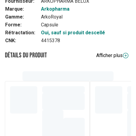
Fournisseur:
ARKOPHARMA BELUX
Marque:
Arkopharma
Gamme:
ArkoRoyal
Forme:
Capsule
Rétractation:
Oui, sauf si produit descellé
CNK:
4415378
Détails du produit
Afficher plus
Description complète
Arkoroyal® Capsule Gelée Royale est la 1er format capsule
de la gamme associant un fort dosage par prise pour un
soucis de facilité et praticité ! Elle apporte 1000 mg de
gelée royale lyophilisée par prise de 2 capsules par jour. Il
est conseillé à l'entrée de l'hiver mais aussi lors des
changements de saisons.
Arkoroyal® Capsule Gelée Royale est particulièrement
recommandé à ceux qui n'apprécient pas le goût de la
gelée royale : capsule à avaler, ludique et rapide.
Composition
La gelée royale contient en grande proportion de l'eau, mais