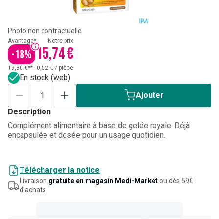
Photo non contractuelle
Avantage*
Notre prix
15,74 €
-
18
%
19,30 €**
0,52 €
/
pièce
En stock (web)
Ajouter
Description
Complément alimentaire à base de gelée royale. Déjà
encapsulée et dosée pour un usage quotidien.
Télécharger la notice
Livraison
gratuite en magasin Medi-Market
ou dès 59€
d’achats.